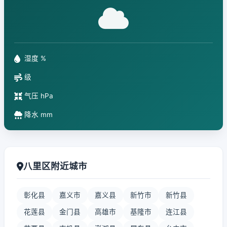
湿度 %
级
气压 hPa
降水 mm
八里区附近城市
彰化县
嘉义市
嘉义县
新竹市
新竹县
花莲县
金门县
高雄市
基隆市
连江县