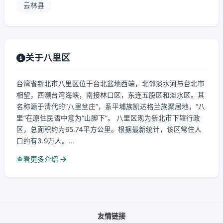
云林县
关于八里区
台湾省新北市八里区位于台北盆地西端，北邻淡水河与台北市
相望，西濒台湾海峡，南接林口区，东连五股区和淡水区。其
名称源于清代的“八里坌庄”，系平埔族凯达格兰族聚居地，“八
里”在原住民语中意为“山脚下”。 八里区现为新北市下辖行政
区，总面积约为65.74平方公里。根据最新统计，该区常住人
口约有3.9万人。...
查看更多介绍
友情链接