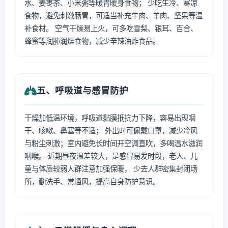
水、姜枣茶、小米粥等暖胃暖身食物； 少吃生冷、寒凉
食物，避免刺激肠胃，可适当补充牛肉、羊肉、坚果等温
补食材。 空气干燥易上火，可多吃雪梨、银耳、百合、
蜂蜜等润肺润燥食物，减少辛辣油炸食品。
五、呼吸道与感冒防护
干燥加低温环境，呼吸道黏膜抵抗力下降，容易出现咽
干、咳嗽、鼻塞等不适； 外出时可佩戴口罩，减少冷风
与粉尘刺激；室内避免长时间开空调直吹，多喝温水滋润
咽喉。 近期昼夜温差较大，是感冒易发时段，老人、儿
童与体质较弱人群注意加强保暖， 少去人群密集封闭场
所，勤洗手、常通风，提高自身防护意识。