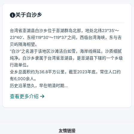
关于白沙乡
台湾省澎湖县白沙乡位于澎湖群岛北部，地处北纬23°35′～
23°40′、东经119°30′～119°37′之间，西临台湾海峡，东与吉
贝屿隔海相望。
“白沙”之名源于该地区沙滩洁白如雪，海岸线绵延，沙质细腻
纯净。白沙乡隶属于台湾省澎湖县，是澎湖县下辖的一个乡级
行政单位。
全乡总面积约为36.8平方公里，截至2023年底，常住人口约
有6,000余人。
历史沿革悠久，早在明清时期...
查看更多介绍
友情链接