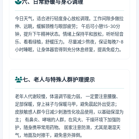
六、日常舒缓与身心调理
今日天气，适合进行轻度身心放松调理。工作间隙多做拉
伸、远眺，缓解颈椎与眼部疲劳； 午后可小憩15-30分
钟，提升下午精神状态。情绪上保持平和放松，听听轻音
乐、看看绿植，舒缓压力。 尽量减少熬夜，保证每晚7-8
小时睡眠，让身体器官得到充分休息修复，提高免疫力。
七、老人与特殊人群护理提示
老年人代谢较慢，体温调节能力弱， 一定要注意腰腹、
足部保暖，穿上袜子与保暖马甲，避免晨起外出受凉；
皮肤敏感人群今日减少刺激性化妆品使用，以基础保湿为
主； 有鼻炎、哮喘的人群，在风大、干燥环境下加强防
护，随身携带常用药物。 居家注意防滑，尤其是潮湿天
气，地面及时擦干，避免意外摔倒。