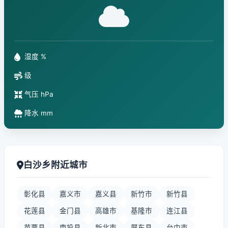
湿度 %
级
气压 hPa
降水 mm
白沙乡附近城市
彰化县
嘉义市
嘉义县
新竹市
新竹县
花莲县
金门县
高雄市
基隆市
连江县
苗栗县
南投县
新北市
屏东县
台中市