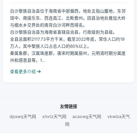
白沙黎族自治县位于海南省中部偏西，地处五指山腹地，东邻
琼中、南接乐东、西连昌江、北毗儋州。因县治地处雅加大岭
与细水乡交界处的南背白沙河畔而得名。
白沙黎族自治县为海南省直辖自治县，行政级别为县级。
全县总面积2117.73平方千米，截至2022年底，常住人口约19
万人，其中黎族人口占总人口的60%以上。
秦属象郡，汉属珠崖郡，唐宋时期属振州，元明清时期分属崖
州和感恩县等。1...
查看更多介绍
友情链接
dpswq天气网
xhxtz天气网
acaxwg天气网
vkwiza天气
网