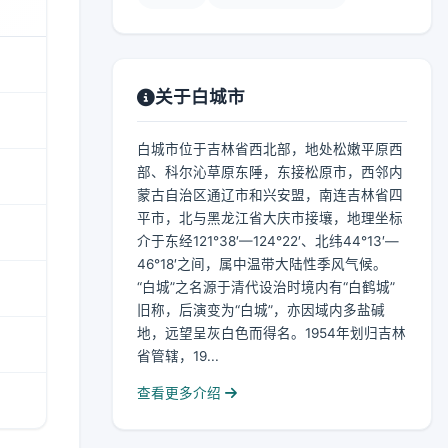
关于白城市
白城市位于吉林省西北部，地处松嫩平原西
部、科尔沁草原东陲，东接松原市，西邻内
蒙古自治区通辽市和兴安盟，南连吉林省四
平市，北与黑龙江省大庆市接壤，地理坐标
介于东经121°38′—124°22′、北纬44°13′—
46°18′之间，属中温带大陆性季风气候。
“白城”之名源于清代设治时境内有“白鹤城”
旧称，后演变为“白城”，亦因域内多盐碱
地，远望呈灰白色而得名。1954年划归吉林
省管辖，19...
查看更多介绍