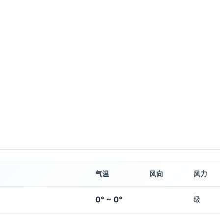
气温
风向
风力
0° ~ 0°
级