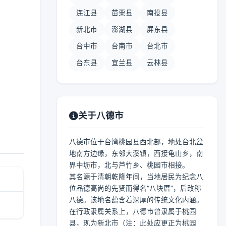
连江县
苗栗县
南投县
新北市
澎湖县
屏东县
台中市
台南市
台北市
台东县
宜兰县
云林县
关于八德市
八德市位于台湾桃园县西北部，地处台北盆
地南方边缘，东邻大溪镇，西接龟山乡，南
界中坜市，北与芦竹乡、桃园市相接。
其名源于清朝乾隆年间，当地居民为纪念八
位品德高尚的先贤而得名“八块厝”，后改称
八德。该地名蕴含着深厚的传统文化内涵。
在行政隶属关系上，八德市曾隶属于桃园
县，现为新北市（注：此处应更正为桃园