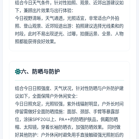
结合今日天气条件，针对性拍照、观景、近郊出游建议如
下，兼顾出片效果与出行体验：
今日视野清晰，天气通透，光照适宜，非常适合户外拍
照、登山观景、近郊短途出游：拍照建议选择光线柔和的
时段，此时不易出现逆光、过曝，拍摄远景、全景、人物
照都能获得良好效果。
六、防晒与防护
结合今日日照强度、天气状况，针对性防晒与户外防护建
议如下，全面保障户外休闲安全：
今日日照充足，光照较强，紫外线辐射明显，户外长时间
停留需做好全面防晒措施：面部、颈部、手臂等暴露部
位，涂抹SPF20以上、PA++的防晒护肤品，佩戴防晒
帽、太阳镜，穿着长袖防晒衣，加强防晒效果。 同时做
好其他防护：户外休闲时避免用手直接触碰强光照射后的