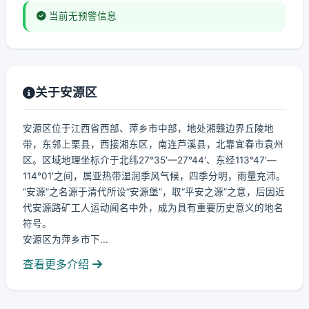
当前无预警信息
关于安源区
安源区位于江西省西部、萍乡市中部，地处湘赣边界丘陵地
带，东邻上栗县，西接湘东区，南连芦溪县，北靠宜春市袁州
区。区域地理坐标介于北纬27°35′—27°44′、东经113°47′—
114°01′之间，属亚热带湿润季风气候，四季分明，雨量充沛。
“安源”之名源于清代所设“安源堡”，取“平安之源”之意，后因近
代安源路矿工人运动闻名中外，成为具有重要历史意义的地名
符号。
安源区为萍乡市下...
查看更多介绍