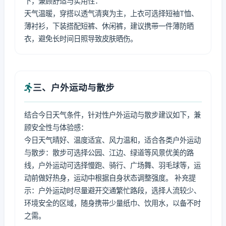
下，兼顾舒适与实用性：
天气温暖，穿搭以透气清爽为主，上衣可选择短袖T恤、
薄衬衫，下装搭配短裤、休闲裤，建议携带一件薄防晒
衣，避免长时间日照导致皮肤晒伤。
三、户外运动与散步
结合今日天气条件，针对性户外运动与散步建议如下，兼
顾安全性与体验感：
今日天气晴好、温度适宜、风力温和，适合各类户外运动
与散步：散步可选择公园、江边、绿道等风景优美的路
线，户外运动可选择慢跑、骑行、广场舞、羽毛球等，运
动前做好热身，运动中根据自身状态调整强度。 补充提
示：户外运动时尽量避开交通繁忙路段，选择人流较少、
环境安全的区域，随身携带少量纸巾、饮用水，以备不时
之需。