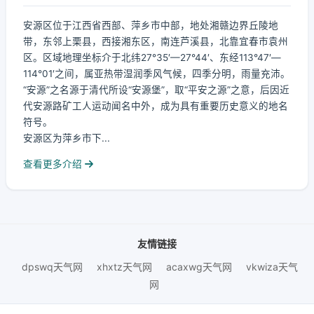
安源区位于江西省西部、萍乡市中部，地处湘赣边界丘陵地
带，东邻上栗县，西接湘东区，南连芦溪县，北靠宜春市袁州
区。区域地理坐标介于北纬27°35′—27°44′、东经113°47′—
114°01′之间，属亚热带湿润季风气候，四季分明，雨量充沛。
“安源”之名源于清代所设“安源堡”，取“平安之源”之意，后因近
代安源路矿工人运动闻名中外，成为具有重要历史意义的地名
符号。
安源区为萍乡市下...
查看更多介绍
友情链接
dpswq天气网
xhxtz天气网
acaxwg天气网
vkwiza天气
网