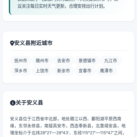
议关注每日实时天气更新，合理安排出行计划。
安义县附近城市
抚州市
赣州市
吉安市
景德镇市
九江市
萍乡市
上饶市
新余市
宜春市
鹰潭市
关于安义县
安义县位于江西省中北部，地处赣江以西、鄱阳湖平原西南
缘，东邻永修县，南接高安市，西连奉新县，北靠靖安县，地
理坐标介于北纬28°21′—28°43′、东经115°27′—115°47′之间，