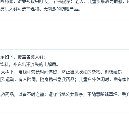
咬药膏，避免被蚊虫叮咬。 补充提示：老人、儿童皮肤较为敏感，
敏感肌人群可选择温和、无刺激的防晒产品。
提示如下，覆盖各类人群：
动饮料，补充出汗流失的电解质。
牌、大树下、电线杆旁长时间停留，防止被风吹动的杂物、树枝砸伤；
免剧烈运动，有人陪同，随身携带急救药品；儿童户外休闲时，需有家
、急救药品，以备不时之需；遵守当地公共秩序，不随意踩踏草坪、丢