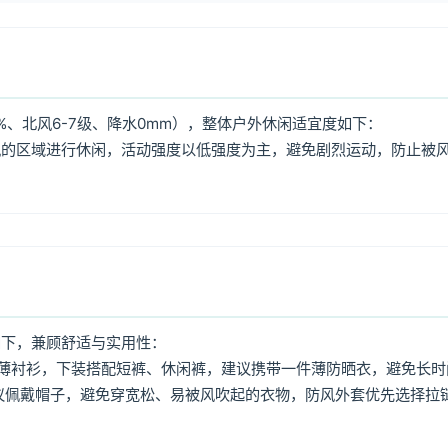
%、北风6-7级、降水0mm），整体户外休闲适宜度如下：
风的区域进行休闲，活动强度以低强度为主，避免剧烈运动，防止被
如下，兼顾舒适与实用性：
薄衬衫，下装搭配短裤、休闲裤，建议携带一件薄防晒衣，避免长时
议佩戴帽子，避免穿宽松、易被风吹起的衣物，防风外套优先选择拉