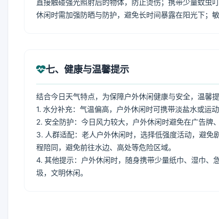
直接触碰强光照射后的物体，防止烫伤；携带少量蚊虫叮
休闲时需加强防晒与防护，避免长时间暴露在阳光下；
七、健康与温馨提示
结合今日天气特点，为保障户外休闲健康与安全，温馨
1. 水分补充：气温偏高，户外休闲时可携带淡盐水或运
2. 安全防护：今日风力较大，户外休闲时避免在广告
3. 人群适配：老人户外休闲时，选择低强度活动，避
程陪同，避免前往水边、高处等危险区域。
4. 其他提示：户外休闲时，随身携带少量纸巾、湿巾
圾，文明休闲。