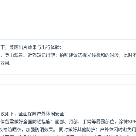
如下，兼顾出片效果与出行体验：
照、登山观景、近郊短途出游：拍照建议选择光线柔和的时段，此时
好效果。
建议如下，全面保障户外休闲安全：
停留需做好全面防晒措施：面部、颈部、手臂等暴露部位，涂抹SPF
着长袖防晒衣，加强防晒效果。 同时做好其他防护：户外休闲时避免