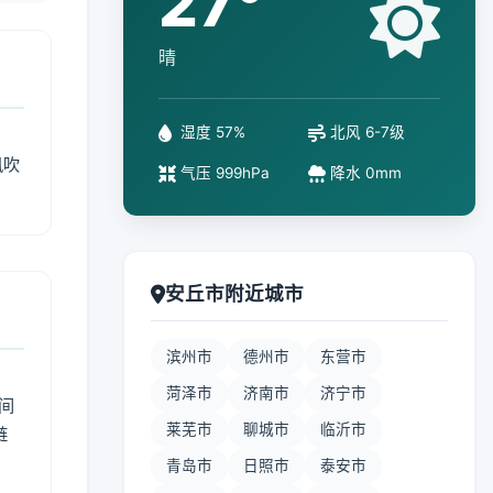
27°
晴
湿度 57%
北风 6-7级
风吹
气压 999hPa
降水 0mm
安丘市附近城市
滨州市
德州市
东营市
菏泽市
济南市
济宁市
间
莱芜市
聊城市
临沂市
链
青岛市
日照市
泰安市