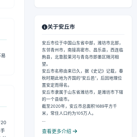
关于安丘市
安丘市位于中国山东省中部，潍坊市北部，
东邻青州市，南接高密市、昌乐县，西连临
不易
朐县，北靠胶莱河与青岛市即墨区隔河相
望。
安丘市名称由来已久，据《史记》记载，春
秋时期此地为齐国的“安丘邑”，后因地理位
置安定而得名。
安丘市隶属于山东省潍坊市，是潍坊市下辖
的一个县级市。
截至2020年，安丘市总面积1689平方千
米，常住人口约为105万人。
...
20
用手
查看更多介绍