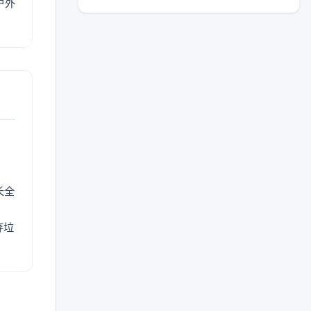
户外
长全
弃垃