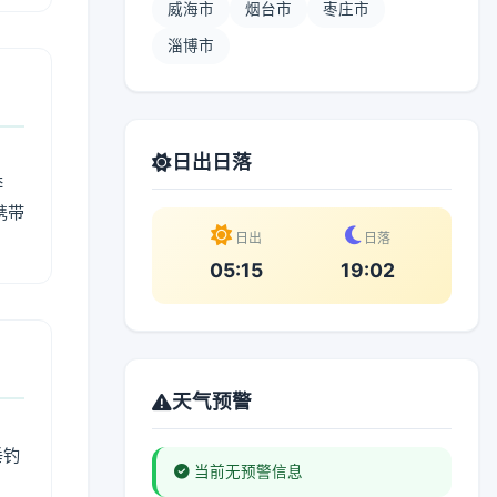
威海市
烟台市
枣庄市
淄博市
日出日落
奔
携带
日出
日落
05:15
19:02
天气预警
垂钓
当前无预警信息