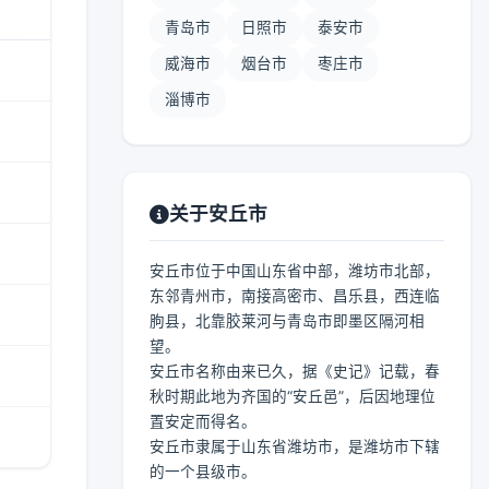
青岛市
日照市
泰安市
威海市
烟台市
枣庄市
淄博市
关于安丘市
安丘市位于中国山东省中部，潍坊市北部，
东邻青州市，南接高密市、昌乐县，西连临
朐县，北靠胶莱河与青岛市即墨区隔河相
望。
安丘市名称由来已久，据《史记》记载，春
秋时期此地为齐国的“安丘邑”，后因地理位
置安定而得名。
安丘市隶属于山东省潍坊市，是潍坊市下辖
的一个县级市。