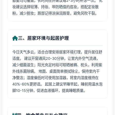
都要均匀覆盖，长时间在外建议每2-3小时补涂一次。 化
妆建议选择轻薄、持妆、带防晒值的底妆，搭配定妆散
粉，减少脱妆；唇部记得涂抹润唇膏，避免风吹干裂。
三、居家环境与起居护理
今日天气多云，适合合理安排居家环境打理，提升居住舒
适度。 建议开窗通风20-30分钟，让室内外空气流通，
减少细菌滋生；阳光充足时段可晾晒被褥、枕头，利用紫
外线杀菌除螨。 地面、桌面简单擦拭除尘，保持室内干
净整洁；湿度偏低时可使用加湿器，将室内湿度维持在
40%-60%更舒适。 起居上建议早睡早起，睡前用温水泡
脚10-15分钟，促进血液循环，提高睡眠质量。