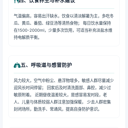
四、饮食养生与补水建议
气温偏高，容易出汗缺水，饮食以清淡解暑为主，多吃冬
瓜、黄瓜、番茄、绿豆汤等清热食物； 每日饮水量保持
在1500-2000ml，少量多次饮用，可适当补充淡盐水维
持电解质平衡。
五、呼吸道与感冒防护
风力较大，空气中粉尘、悬浮物增多，敏感人群尽量减少
迎风长时间停留； 回家后及时清洗面部、鼻腔，减少过
敏原附着。 近期昼夜温差较大，是感冒易发时段，老
人、儿童与体质较弱人群注意加强保暖， 少去人群密集
封闭场所，勤洗手、常通风，提高自身防护意识。