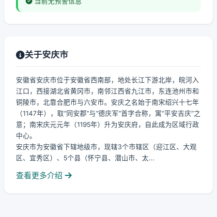
当前无预警信息
关于安庆市
安徽省安庆市位于安徽省西南部，地处长江下游北岸，皖河入
江口，西接湖北省黄冈市，南邻江西省九江市，东连池州市和
铜陵市，北靠合肥市与六安市。安庆之名始于南宋绍兴十七年
（1147年），取“同安郡”与“德庆军”首字合称，寓“平安吉庆”之
意；南宋庆元元年（1195年）升为安庆府，自此成为区域行政
中心。
安庆市为安徽省下辖地级市，现辖3个市辖区（迎江区、大观
区、宜秀区）、5个县（怀宁县、潜山市、太...
查看更多介绍