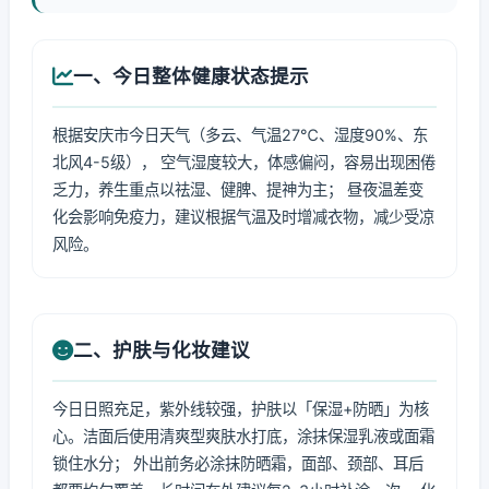
一、今日整体健康状态提示
根据安庆市今日天气（多云、气温27℃、湿度90%、东
北风4-5级）， 空气湿度较大，体感偏闷，容易出现困倦
乏力，养生重点以祛湿、健脾、提神为主； 昼夜温差变
化会影响免疫力，建议根据气温及时增减衣物，减少受凉
风险。
二、护肤与化妆建议
今日日照充足，紫外线较强，护肤以「保湿+防晒」为核
心。洁面后使用清爽型爽肤水打底，涂抹保湿乳液或面霜
锁住水分； 外出前务必涂抹防晒霜，面部、颈部、耳后