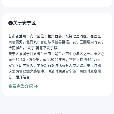
关于安宁区
甘肃省兰州市安宁区位于兰州西部，东接七里河区、西固区，
南临黄河，北靠九州台山与皋兰县接壤。安宁区因境内有安宁
堡而得名，“安宁”寓意平安宁静。
安宁区隶属于甘肃省兰州市，是兰州市中心城区之一。全区总
面积82.33平方公里，截至2022年末，常住人口约49.1万人。
安宁区历史悠久，早在新石器时代就有人类活动。秦汉时期，
这里为古丝绸之路要冲。明清时期设安宁堡，民国时属皋榆
县，后几经变...
查看完整介绍