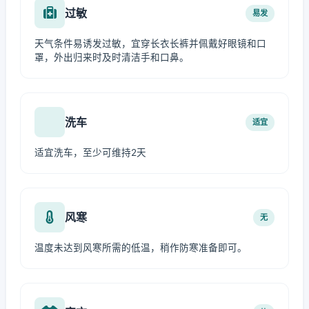
过敏
易发
天气条件易诱发过敏，宜穿长衣长裤并佩戴好眼镜和口
罩，外出归来时及时清洁手和口鼻。
洗车
适宜
适宜洗车，至少可维持2天
风寒
无
温度未达到风寒所需的低温，稍作防寒准备即可。