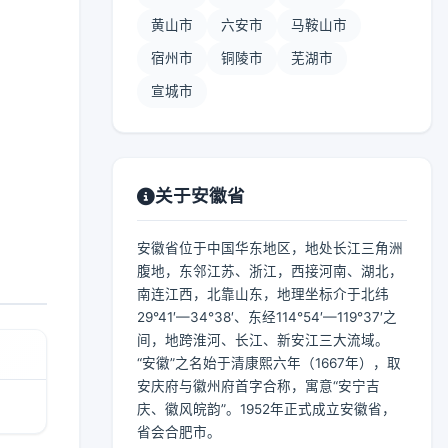
黄山市
六安市
马鞍山市
宿州市
铜陵市
芜湖市
宣城市
关于安徽省
安徽省位于中国华东地区，地处长江三角洲
腹地，东邻江苏、浙江，西接河南、湖北，
南连江西，北靠山东，地理坐标介于北纬
29°41′—34°38′、东经114°54′—119°37′之
间，地跨淮河、长江、新安江三大流域。
“安徽”之名始于清康熙六年（1667年），取
安庆府与徽州府首字合称，寓意“安宁吉
庆、徽风皖韵”。1952年正式成立安徽省，
省会合肥市。