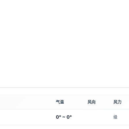
气温
风向
风力
0° ~ 0°
级