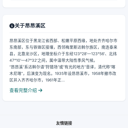
关于昂昂溪区
昂昂溪区位于黑龙江省西部、松嫩平原西缘，地处齐齐哈尔市
东南部，东与铁锋区接壤，西邻梅里斯达斡尔族区，南连泰来
县，北靠龙沙区，地理坐标介于东经123°28′—123°56′、北纬
47°10′—47°32′之间，属中温带大陆性季风气候。
“昂昂溪”系达斡尔语“狩猎场”或“有光的地方”音译，清代称“喀
木尼喀”，后演变为现名。1935年设昂昂溪市，1958年撤市改
区并入齐齐哈尔市，1961年正...
查看完整介绍
友情链接