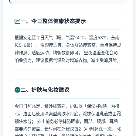
一、今日整体健康状态提示
根据安定区今日天气（晴、气温24℃、湿度53%、东南
风5-6级）， 温湿度适宜，身体舒适度较高，重点保持规
律作息、适度运动、均衡饮食即可； 昼夜温差变化会影
响免疫力，建议根据气温及时增减衣物，减少受凉风险。
二、护肤与化妆建议
今日日照充足，紫外线较强，护肤以「保湿+防晒」为核
心。洁面后使用清爽型爽肤水打底，涂抹保湿乳液或面霜
锁住水分； 外出前务必涂抹防晒霜，面部、颈部、耳后
都要均匀覆盖，长时间在外建议每2-3小时补涂一次。 化