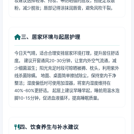
妆建议选择轻薄、持妆、带防晒值的底妆，搭配定妆散
粉，减少脱妆；唇部记得涂抹润唇膏，避免风吹干裂。
三、居家环境与起居护理
今日天气晴，适合合理安排居家环境打理，提升居住舒适
度。 建议开窗通风20-30分钟，让室内外空气流通，减
少细菌滋生；阳光充足时段可晾晒被褥、枕头，利用紫外
线杀菌除螨。 地面、桌面简单擦拭除尘，保持室内干净
整洁；湿度偏低时可使用加湿器，将室内湿度维持在
40%-60%更舒适。 起居上建议早睡早起，睡前用温水泡
脚10-15分钟，促进血液循环，提高睡眠质量。
四、饮食养生与补水建议