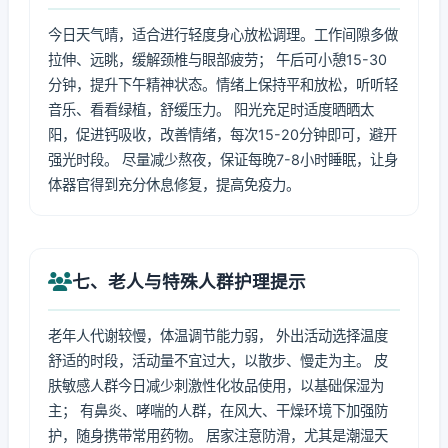
今日天气晴，适合进行轻度身心放松调理。工作间隙多做
拉伸、远眺，缓解颈椎与眼部疲劳； 午后可小憩15-30
分钟，提升下午精神状态。情绪上保持平和放松，听听轻
音乐、看看绿植，舒缓压力。 阳光充足时适度晒晒太
阳，促进钙吸收，改善情绪，每次15-20分钟即可，避开
强光时段。 尽量减少熬夜，保证每晚7-8小时睡眠，让身
体器官得到充分休息修复，提高免疫力。
七、老人与特殊人群护理提示
老年人代谢较慢，体温调节能力弱， 外出活动选择温度
舒适的时段，活动量不宜过大，以散步、慢走为主。 皮
肤敏感人群今日减少刺激性化妆品使用，以基础保湿为
主； 有鼻炎、哮喘的人群，在风大、干燥环境下加强防
护，随身携带常用药物。 居家注意防滑，尤其是潮湿天