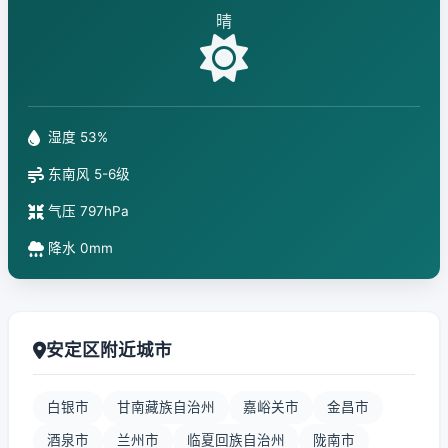
晴
湿度 53%
东南风 5-6级
气压 797hPa
降水 0mm
安定区附近城市
白银市
甘南藏族自治州
嘉峪关市
金昌市
酒泉市
兰州市
临夏回族自治州
陇南市