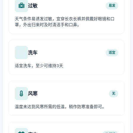
过敏
易发
天气条件易诱发过敏，宜穿长衣长裤并佩戴好眼镜和口
罩，外出归来时及时清洁手和口鼻。
洗车
适宜
适宜洗车，至少可维持3天
风寒
无
温度未达到风寒所需的低温，稍作防寒准备即可。