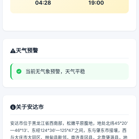
04:28
19:00
天气预警
当前无气象预警，天气平稳
关于安达市
安达市位于黑龙江省西南部，松嫩平原腹地，地处北纬45°20′
—46°13′、东经124°36′—125°47′之间，东与肇东市接壤，西
与大庆市大同区、林甸县毗邻，南连青冈县，北靠肇源县，地