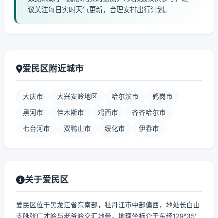
议关注每日实时天气更新，合理安排出行计划。
爱民区附近城市
大庆市
大兴安岭地区
哈尔滨市
鹤岗市
黑河市
佳木斯市
鸡西市
齐齐哈尔市
七台河市
双鸭山市
绥化市
伊春市
关于爱民区
爱民区位于黑龙江省东南部，牡丹江市中部偏西，地处长白山
支脉张广才岭与老爷岭交汇地带，地理坐标介于东经129°35′