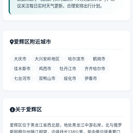
议关注每日实时天气更新，合理安排出行计划。
爱辉区附近城市
大庆市
大兴安岭地区
哈尔滨市
鹤岗市
佳木斯市
鸡西市
牡丹江市
齐齐哈尔市
七台河市
双鸭山市
绥化市
伊春市
关于爱辉区
爱辉区位于黑龙江省西北部，地处黑龙江中游右岸，北与俄罗
斯阿穆尔州隔江相望，边境线长138公里，是中俄边境重要口