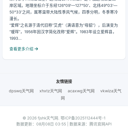
岸区域。地理坐标介于东经126°09′—127°50′、北纬49°03′—
50°33′之间，属寒温带大陆性季风气候，四季分明，冬季寒冷
漫长。
“爱辉”之名源于清代旧称“艾虎”（满语意为“母貂”），后演变为
“瑷珲”，1956年因汉字简化改称“爱辉”。1983年设立爱辉县，
1993...
查看更多介绍
友情链接
dpswq天气网
xhxtz天气网
acaxwg天气网
vkwiza天气
网
© 2026 fjshk天气网.
鄂ICP备2025112444号-1
数据更新：08月08日 03:55 | 数据来源：腾讯官网API