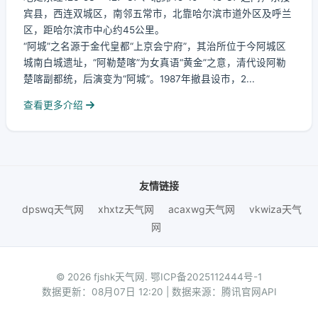
宾县，西连双城区，南邻五常市，北靠哈尔滨市道外区及呼兰
区，距哈尔滨市中心约45公里。
“阿城”之名源于金代皇都“上京会宁府”，其治所位于今阿城区
城南白城遗址，“阿勒楚喀”为女真语“黄金”之意，清代设阿勒
楚喀副都统，后演变为“阿城”。1987年撤县设市，2...
查看更多介绍
友情链接
dpswq天气网
xhxtz天气网
acaxwg天气网
vkwiza天气
网
© 2026 fjshk天气网.
鄂ICP备2025112444号-1
数据更新：08月07日 12:20 | 数据来源：腾讯官网API