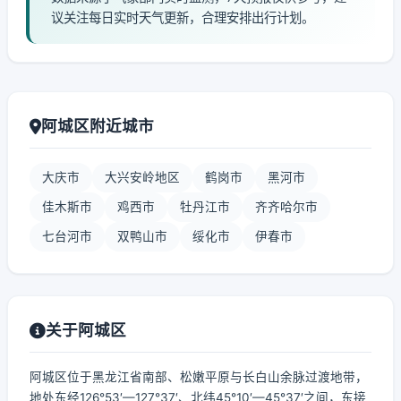
议关注每日实时天气更新，合理安排出行计划。
阿城区附近城市
大庆市
大兴安岭地区
鹤岗市
黑河市
佳木斯市
鸡西市
牡丹江市
齐齐哈尔市
七台河市
双鸭山市
绥化市
伊春市
关于阿城区
阿城区位于黑龙江省南部、松嫩平原与长白山余脉过渡地带，
地处东经126°53′—127°37′、北纬45°10′—45°37′之间，东接