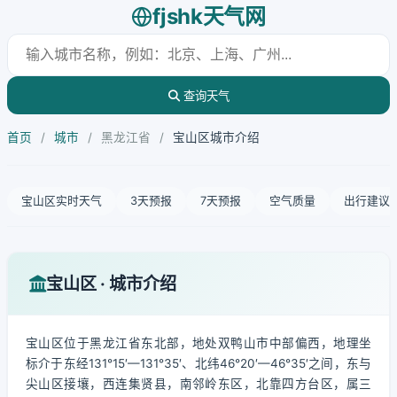
fjshk天气网
查询天气
首页
/
城市
/
黑龙江省
/
宝山区城市介绍
宝山区实时天气
3天预报
7天预报
空气质量
出行建议
宝山区 · 城市介绍
宝山区位于黑龙江省东北部，地处双鸭山市中部偏西，地理坐
标介于东经131°15′—131°35′、北纬46°20′—46°35′之间，东与
尖山区接壤，西连集贤县，南邻岭东区，北靠四方台区，属三