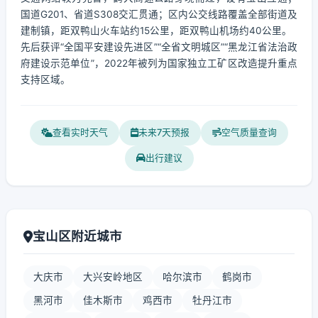
国道G201、省道S308交汇贯通；区内公交线路覆盖全部街道及
建制镇，距双鸭山火车站约15公里，距双鸭山机场约40公里。
先后获评“全国平安建设先进区”“全省文明城区”“黑龙江省法治政
府建设示范单位”，2022年被列为国家独立工矿区改造提升重点
支持区域。
查看实时天气
未来7天预报
空气质量查询
出行建议
宝山区附近城市
大庆市
大兴安岭地区
哈尔滨市
鹤岗市
黑河市
佳木斯市
鸡西市
牡丹江市