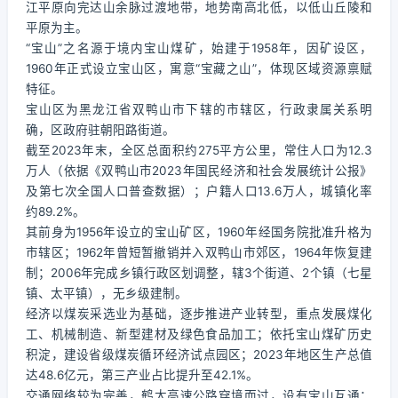
江平原向完达山余脉过渡地带，地势南高北低，以低山丘陵和
平原为主。
“宝山”之名源于境内宝山煤矿，始建于1958年，因矿设区，
1960年正式设立宝山区，寓意“宝藏之山”，体现区域资源禀赋
特征。
宝山区为黑龙江省双鸭山市下辖的市辖区，行政隶属关系明
确，区政府驻朝阳路街道。
截至2023年末，全区总面积约275平方公里，常住人口为12.3
万人（依据《双鸭山市2023年国民经济和社会发展统计公报》
及第七次全国人口普查数据）；户籍人口13.6万人，城镇化率
约89.2%。
其前身为1956年设立的宝山矿区，1960年经国务院批准升格为
市辖区；1962年曾短暂撤销并入双鸭山市郊区，1964年恢复建
制；2006年完成乡镇行政区划调整，辖3个街道、2个镇（七星
镇、太平镇），无乡级建制。
经济以煤炭采选业为基础，逐步推进产业转型，重点发展煤化
工、机械制造、新型建材及绿色食品加工；依托宝山煤矿历史
积淀，建设省级煤炭循环经济试点园区；2023年地区生产总值
达48.6亿元，第三产业占比提升至42.1%。
交通网络较为完善，鹤大高速公路穿境而过，设有宝山互通；