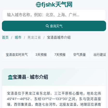
fjshk天气网
查询天气
首页
/
城市
/
黑龙江省
/
宝清县城市介绍
宝清县实时天气
3天预报
7天预报
空气质量
出行建议
宝清县 · 城市介绍
宝清县位于黑龙江省东北部、三江平原核心腹地，地处北纬
45°41′—46°52′、东经131°12′—133°30′之间，东与饶河县接
壤，西邻集贤县，南连七台河市，北接友谊县，地理区位承南