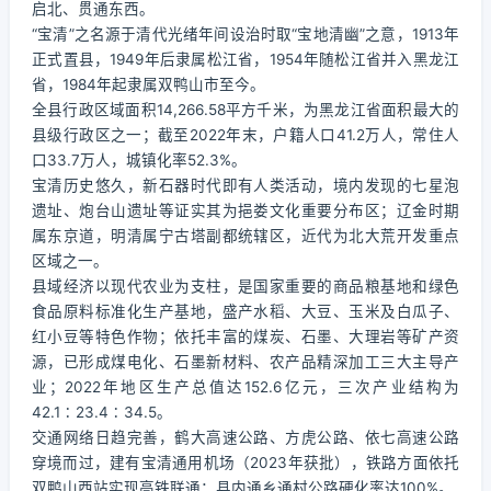
启北、贯通东西。
“宝清”之名源于清代光绪年间设治时取“宝地清幽”之意，1913年
正式置县，1949年后隶属松江省，1954年随松江省并入黑龙江
省，1984年起隶属双鸭山市至今。
全县行政区域面积14,266.58平方千米，为黑龙江省面积最大的
县级行政区之一；截至2022年末，户籍人口41.2万人，常住人
口33.7万人，城镇化率52.3%。
宝清历史悠久，新石器时代即有人类活动，境内发现的七星泡
遗址、炮台山遗址等证实其为挹娄文化重要分布区；辽金时期
属东京道，明清属宁古塔副都统辖区，近代为北大荒开发重点
区域之一。
县域经济以现代农业为支柱，是国家重要的商品粮基地和绿色
食品原料标准化生产基地，盛产水稻、大豆、玉米及白瓜子、
红小豆等特色作物；依托丰富的煤炭、石墨、大理岩等矿产资
源，已形成煤电化、石墨新材料、农产品精深加工三大主导产
业；2022年地区生产总值达152.6亿元，三次产业结构为
42.1∶23.4∶34.5。
交通网络日趋完善，鹤大高速公路、方虎公路、依七高速公路
穿境而过，建有宝清通用机场（2023年获批），铁路方面依托
双鸭山西站实现高铁联通；县内通乡通村公路硬化率达100%。