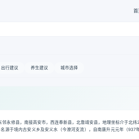
首
出行建议
养生建议
城市选择
邻永修县，南接高安市，西连奉新县，北靠靖安县，地理坐标介于北纬28°
季风气候。县名源于境内古安义乡及安义水（今潦河支流），自南唐升元元年（937