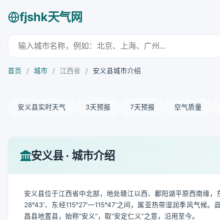
fjshk天气网
首页
/
城市
/
江西省
/
安义县城市介绍
安义县实时天气
3天预报
7天预报
空气质量
安义县 · 城市介绍
安义县位于江西省中北部，地处赣江以西、鄱阳湖平原西南缘，东
28°43′、东经115°27′—115°47′之间，属亚热带湿润
昌县地置县，始称“安义”，取“安定仁义”之意，沿用至今。