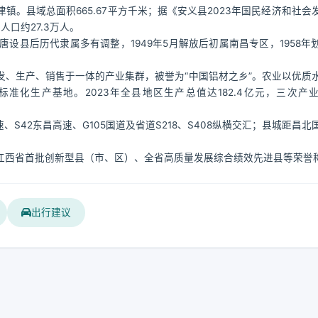
。县域总面积665.67平方千米；据《安义县2023年国民经济和社会
口约27.3万人。
设县后历代隶属多有调整，1949年5月解放后初属南昌专区，1958年
、生产、销售于一体的产业集群，被誉为“中国铝材之乡”。农业以优质
化生产基地。2023年全县地区生产总值达182.4亿元，三次产
S42东昌高速、G105国道及省道S218、S408纵横交汇；县城距昌北
江西省首批创新型县（市、区）、全省高质量发展综合绩效先进县等荣誉
出行建议