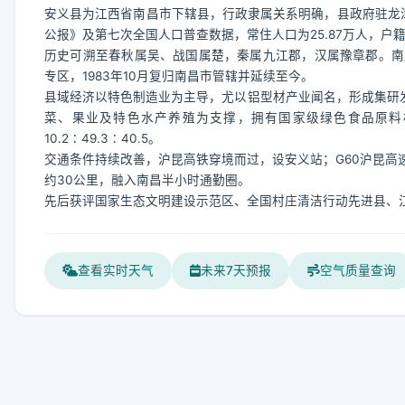
安义县为江西省南昌市下辖县，行政隶属关系明确，县政府驻龙津镇
公报》及第七次全国人口普查数据，常住人口为25.87万人，户籍人
历史可溯至春秋属吴、战国属楚，秦属九江郡，汉属豫章郡。南唐
专区，1983年10月复归南昌市管辖并延续至今。
县域经济以特色制造业为主导，尤以铝型材产业闻名，形成集研发
菜、果业及特色水产养殖为支撑，拥有国家级绿色食品原料标准
10.2∶49.3∶40.5。
交通条件持续改善，沪昆高铁穿境而过，设安义站；G60沪昆高速、
约30公里，融入南昌半小时通勤圈。
先后获评国家生态文明建设示范区、全国村庄清洁行动先进县、
查看实时天气
未来7天预报
空气质量查询