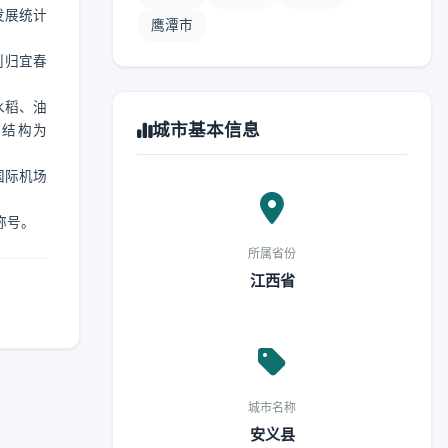
发展统计
鹰潭市
划归宜春
水稻、油
城市基本信息
业结构为
国际机场
称号。
所属省份
江西省
城市名称
安义县