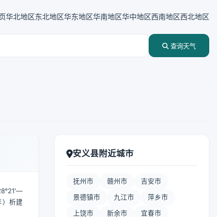
页
华北地区
东北地区
华东地区
华南地区
华中地区
西南地区
西北地区
查询天气
安义县附近城市
抚州市
赣州市
吉安市
21′—
景德镇市
九江市
萍乡市
年）析建
上饶市
新余市
宜春市