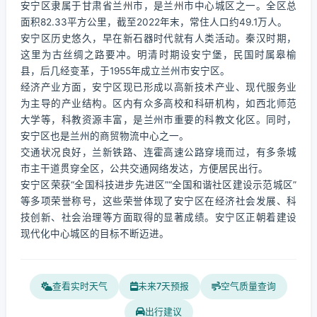
安宁区隶属于甘肃省兰州市，是兰州市中心城区之一。全区总
面积82.33平方公里，截至2022年末，常住人口约49.1万人。
安宁区历史悠久，早在新石器时代就有人类活动。秦汉时期，
这里为古丝绸之路要冲。明清时期设安宁堡，民国时属皋榆
县，后几经变革，于1955年成立兰州市安宁区。
经济产业方面，安宁区现已形成以高新技术产业、现代服务业
为主导的产业结构。区内有众多高校和科研机构，如西北师范
大学等，科教资源丰富，是兰州市重要的科教文化区。同时，
安宁区也是兰州的商贸物流中心之一。
交通状况良好，兰新铁路、连霍高速公路穿境而过，有多条城
市主干道贯穿全区，公共交通网络发达，方便居民出行。
安宁区荣获“全国科技进步先进区”“全国和谐社区建设示范城区”
等多项荣誉称号，这些荣誉体现了安宁区在经济社会发展、科
技创新、社会治理等方面取得的显著成绩。安宁区正朝着建设
现代化中心城区的目标不断迈进。
查看实时天气
未来7天预报
空气质量查询
出行建议