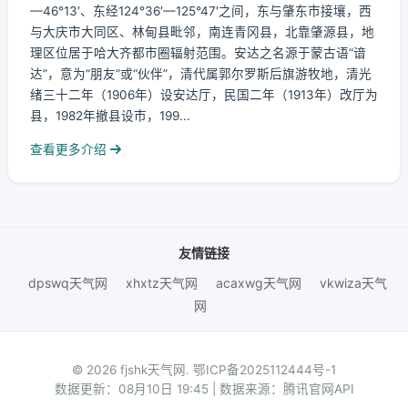
—46°13′、东经124°36′—125°47′之间，东与肇东市接壤，西
与大庆市大同区、林甸县毗邻，南连青冈县，北靠肇源县，地
理区位居于哈大齐都市圈辐射范围。安达之名源于蒙古语“谙
达”，意为“朋友”或“伙伴”，清代属郭尔罗斯后旗游牧地，清光
绪三十二年（1906年）设安达厅，民国二年（1913年）改厅为
县，1982年撤县设市，199...
查看更多介绍
友情链接
dpswq天气网
xhxtz天气网
acaxwg天气网
vkwiza天气
网
© 2026 fjshk天气网.
鄂ICP备2025112444号-1
数据更新：08月10日 19:45 | 数据来源：腾讯官网API