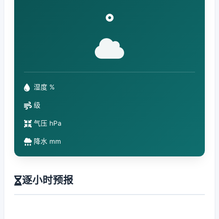
°
湿度 %
级
气压 hPa
降水 mm
逐小时预报