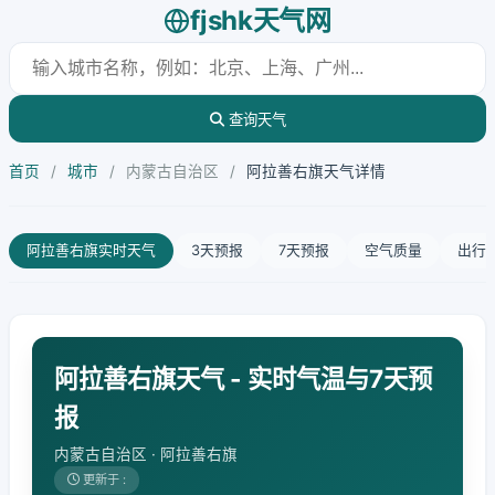
fjshk天气网
查询天气
首页
/
城市
/
内蒙古自治区
/
阿拉善右旗天气详情
阿拉善右旗实时天气
3天预报
7天预报
空气质量
出行
阿拉善右旗天气 - 实时气温与7天预
报
内蒙古自治区 · 阿拉善右旗
更新于 :