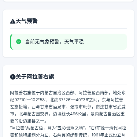
天气预警
当前无气象预警，天气平稳
关于阿拉善右旗
阿拉善右旗位于内蒙古自治区西部、阿拉善盟西南部，地处东
经97°10′—102°58′、北纬37°26′—40°36′之间，东与阿拉善
左旗接壤，西与甘肃省酒泉市、张掖市毗邻，南连甘肃省武威
市，北与蒙古国交界，边境线长496公里，是内蒙古自治区重
要的沿边旗县之一。
“阿拉善”系蒙古语，意为“五彩斑斓之地”，“右旗”源于清代阿拉
善和硕特旗划分为左、右两翼的建制传统，1961年正式设立阿