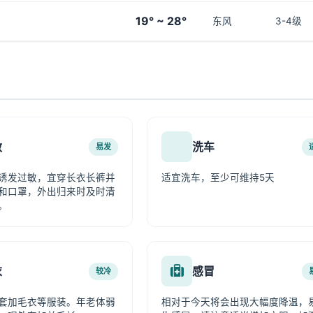
19° ~ 28°
东风
3-4级
敏
洗车
易发
诱发过敏，宜穿长衣长裤并
适宜洗车，至少可维持5天
和口罩，外出归来时及时清
。
衣
感冒
较冷
套加毛衣等服装。年老体弱
相对于今天将会出现大幅度降温，