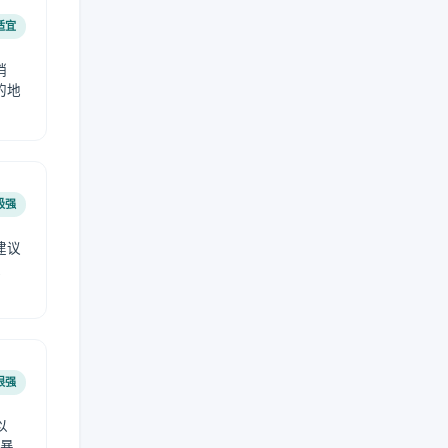
适宜
稍
的地
极强
建议
肤
很强
以
免暴