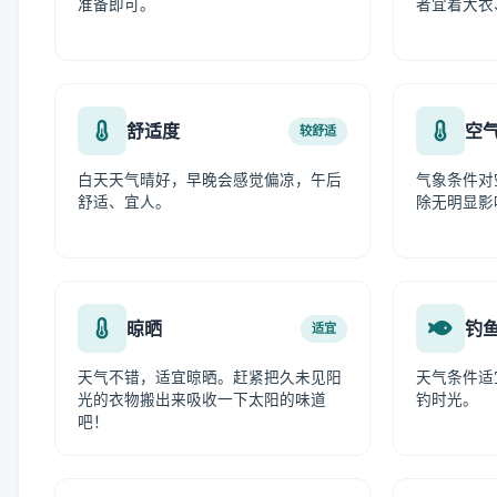
准备即可。
者宜着大衣
舒适度
空
较舒适
白天天气晴好，早晚会感觉偏凉，午后
气象条件对
舒适、宜人。
除无明显影
晾晒
钓
适宜
天气不错，适宜晾晒。赶紧把久未见阳
天气条件适
光的衣物搬出来吸收一下太阳的味道
钓时光。
吧！