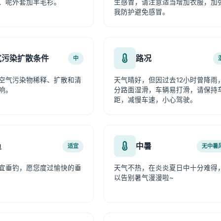
、呢外套加羊毛衫。
生感冒，请注意适当增加衣服，加
我防护避免感冒。
气污染扩散条件
路况
中
空气污染物稀释、扩散和清
天气晴好，但因过去12小时曾降雨
响。
分路面湿滑，车辆易打滑，请保持
距，减慢车速，小心驾驶。
鱼
中暑
适宜
无中暑
宜垂钓，愿您度过愉快的垂
天气不热，在炎炎夏日中十分难得
以告别暑气漫漫啦~