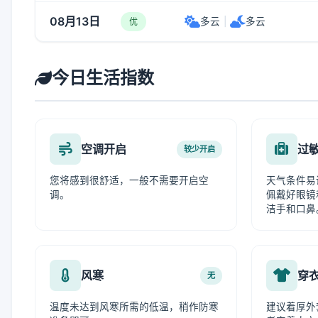
08月13日
多云
|
多云
优
今日生活指数
空调开启
过
较少开启
您将感到很舒适，一般不需要开启空
天气条件易
调。
佩戴好眼镜
洁手和口鼻
风寒
穿
无
温度未达到风寒所需的低温，稍作防寒
建议着厚外