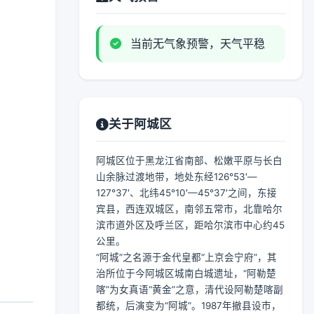
当前无气象预警，天气平稳
关于阿城区
阿城区位于黑龙江省南部、松嫩平原与长白
山余脉过渡地带，地处东经126°53′—
127°37′、北纬45°10′—45°37′之间，东接
宾县，西连双城区，南邻五常市，北靠哈尔
滨市道外区及呼兰区，距哈尔滨市中心约45
公里。
“阿城”之名源于金代皇都“上京会宁府”，其
治所位于今阿城区城南白城遗址，“阿勒楚
喀”为女真语“黄金”之意，清代设阿勒楚喀副
都统，后演变为“阿城”。1987年撤县设市，