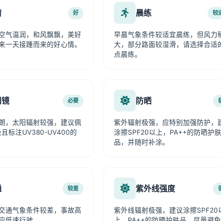
情
晨练
好
较
空气温润，和风飘飘，美好
早晨气象条件较适宜晨练，但风力
来一天接踵而来的好心情。
大，部分路面较湿滑，请选择合适
点晨练。
阳镜
防晒
必要
朗，太阳辐射较强，建议佩
紫外辐射极强，应特别加强防护，
且标注UV380-UV400的
涂擦SPF20以上，PA++的防晒护
品，并随时补涂。
通
紫外线强度
较差
交通气象条件较差，事故高
紫外线辐射极强，建议涂擦SPF20
应低速行驶。
上、PA++的防晒护肤品，尽量避