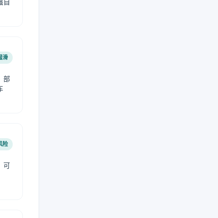
强自
湿滑
，部
车
风险
，可