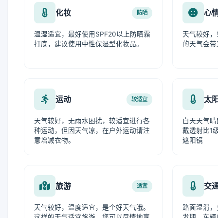
化妆
心
防晒
温湿适宜，最好使用SPF20以上防晒霜
天气较好，
打底，建议使用中性保湿型化妆品。
的天气会带
运动
太
较适宜
天气较好，无雨水困扰，较适宜进行各
白天天气晴
种运动，但因天气凉，在户外运动请注
戴透射比1级
意增减衣物。
遮阳镜
旅游
交
适宜
天气较好，温度适宜，是个好天气哦。
路面湿滑，
这样的天气适宜旅游，您可以尽情地享
发期，车辆