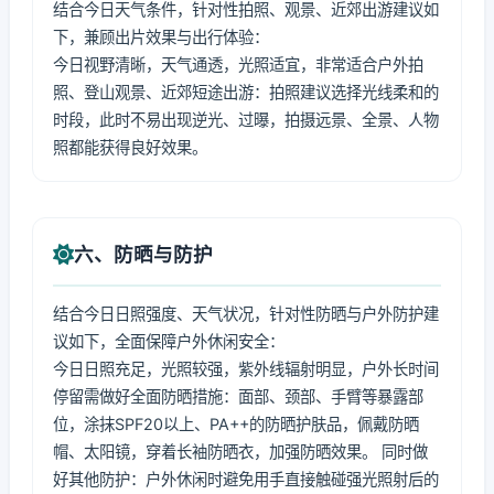
结合今日天气条件，针对性拍照、观景、近郊出游建议如
下，兼顾出片效果与出行体验：
今日视野清晰，天气通透，光照适宜，非常适合户外拍
照、登山观景、近郊短途出游：拍照建议选择光线柔和的
时段，此时不易出现逆光、过曝，拍摄远景、全景、人物
照都能获得良好效果。
六、防晒与防护
结合今日日照强度、天气状况，针对性防晒与户外防护建
议如下，全面保障户外休闲安全：
今日日照充足，光照较强，紫外线辐射明显，户外长时间
停留需做好全面防晒措施：面部、颈部、手臂等暴露部
位，涂抹SPF20以上、PA++的防晒护肤品，佩戴防晒
帽、太阳镜，穿着长袖防晒衣，加强防晒效果。 同时做
好其他防护：户外休闲时避免用手直接触碰强光照射后的