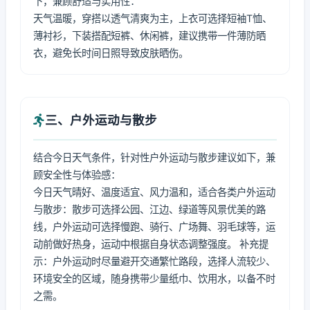
下，兼顾舒适与实用性：
天气温暖，穿搭以透气清爽为主，上衣可选择短袖T恤、
薄衬衫，下装搭配短裤、休闲裤，建议携带一件薄防晒
衣，避免长时间日照导致皮肤晒伤。
三、户外运动与散步
结合今日天气条件，针对性户外运动与散步建议如下，兼
顾安全性与体验感：
今日天气晴好、温度适宜、风力温和，适合各类户外运动
与散步：散步可选择公园、江边、绿道等风景优美的路
线，户外运动可选择慢跑、骑行、广场舞、羽毛球等，运
动前做好热身，运动中根据自身状态调整强度。 补充提
示：户外运动时尽量避开交通繁忙路段，选择人流较少、
环境安全的区域，随身携带少量纸巾、饮用水，以备不时
之需。