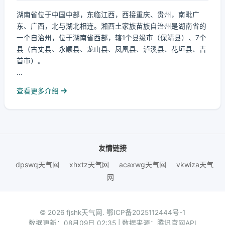
湖南省位于中国中部，东临江西，西接重庆、贵州，南毗广
东、广西，北与湖北相连。湘西土家族苗族自治州是湖南省的
一个自治州，位于湖南省西部，辖1个县级市（保靖县）、7个
县（古丈县、永顺县、龙山县、凤凰县、泸溪县、花垣县、吉
首市）。
...
查看更多介绍
友情链接
dpswq天气网
xhxtz天气网
acaxwg天气网
vkwiza天气
网
© 2026 fjshk天气网.
鄂ICP备2025112444号-1
数据更新：08月09日 02:35 | 数据来源：腾讯官网API