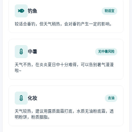
钓鱼
较适宜
较适合垂钓，但天气稍热，会对垂钓产生一定的影响。
中暑
无中暑风险
天气不热，在炎炎夏日中十分难得，可以告别暑气漫漫
啦~
化妆
去油
天气较热，建议用露质面霜打底，水质无油粉底霜，透
明粉饼，粉质胭脂。