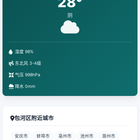
28°
阴
湿度 98%
东北风 3-4级
气压 998hPa
降水 0mm
包河区附近城市
安庆市
蚌埠市
亳州市
池州市
滁州市