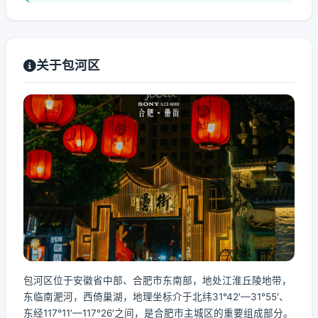
关于包河区
包河区位于安徽省中部、合肥市东南部，地处江淮丘陵地带，
东临南淝河，西倚巢湖，地理坐标介于北纬31°42′—31°55′、
东经117°11′—117°26′之间，是合肥市主城区的重要组成部分。