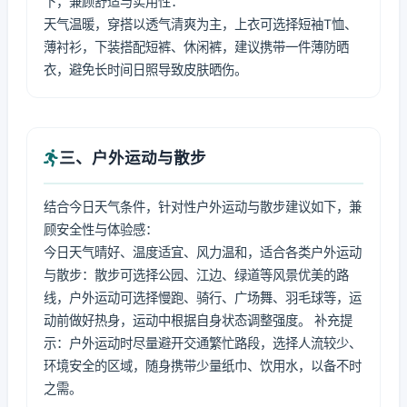
下，兼顾舒适与实用性：
天气温暖，穿搭以透气清爽为主，上衣可选择短袖T恤、
薄衬衫，下装搭配短裤、休闲裤，建议携带一件薄防晒
衣，避免长时间日照导致皮肤晒伤。
三、户外运动与散步
结合今日天气条件，针对性户外运动与散步建议如下，兼
顾安全性与体验感：
今日天气晴好、温度适宜、风力温和，适合各类户外运动
与散步：散步可选择公园、江边、绿道等风景优美的路
线，户外运动可选择慢跑、骑行、广场舞、羽毛球等，运
动前做好热身，运动中根据自身状态调整强度。 补充提
示：户外运动时尽量避开交通繁忙路段，选择人流较少、
环境安全的区域，随身携带少量纸巾、饮用水，以备不时
之需。