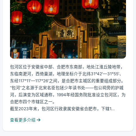
包河区位于安徽省中部、合肥市东南部，地处江淮丘陵地带，
东临南淝河，西倚巢湖，地理坐标介于北纬31°42′—31°55′、
东经117°11′—117°26′之间，是合肥市主城区的重要组成部分。
“包河”之名源于北宋名臣包拯少年读书处——包公祠旁的护城
河，后演变为区域通称，1994年经国务院批准设立包河区，为
合肥市四个市辖区之一。
截至2023年末，包河区行政隶属安徽省合肥市，下辖1...
查看更多介绍