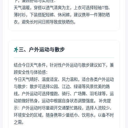
下，兼顾舒适与实用性：
天气温暖，穿搭以透气清爽为主，上衣可选择短袖T恤、
薄衬衫，下装搭配短裤、休闲裤，建议携带一件薄防晒
衣，避免长时间日照导致皮肤晒伤。
三、户外运动与散步
结合今日天气条件，针对性户外运动与散步建议如下，兼
顾安全性与体验感：
今日天气晴好、温度适宜、风力温和，适合各类户外运动
与散步：散步可选择公园、江边、绿道等风景优美的路
线，户外运动可选择慢跑、骑行、广场舞、羽毛球等，运
动前做好热身，运动中根据自身状态调整强度。 补充提
示：户外运动时尽量避开交通繁忙路段，选择人流较少、
环境安全的区域，随身携带少量纸巾、饮用水，以备不时
之需。