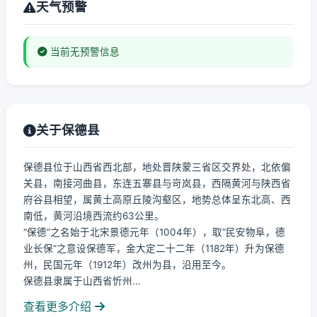
天气预警
当前无预警信息
关于保德县
保德县位于山西省西北部，地处晋陕蒙三省区交界处，北依偏
关县，南接河曲县，东连五寨县与岢岚县，西隔黄河与陕西省
府谷县相望，属黄土高原丘陵沟壑区，地势总体呈东北高、西
南低，黄河沿境西流约63公里。
“保德”之名始于北宋景德元年（1004年），取“民安物阜，德
业长保”之意设保德军，金大定二十二年（1182年）升为保德
州，民国元年（1912年）改州为县，沿用至今。
保德县隶属于山西省忻州...
查看更多介绍