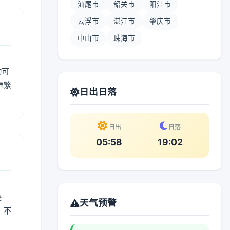
汕尾市
韶关市
阳江市
云浮市
湛江市
肇庆市
中山市
珠海市
动可
通繁
日出日落
日出
日落
05:58
19:02
较
天气预警
、不