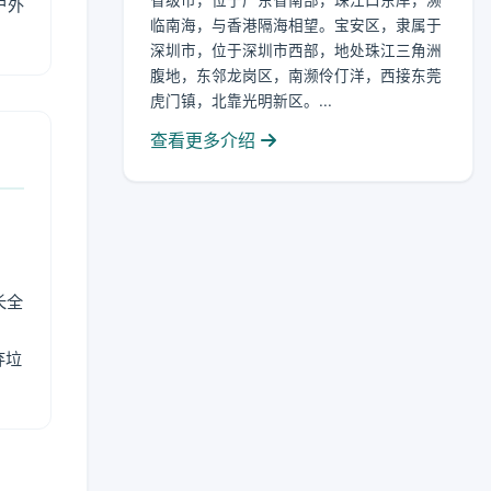
省级市，位于广东省南部，珠江口东岸，濒
户外
临南海，与香港隔海相望。宝安区，隶属于
深圳市，位于深圳市西部，地处珠江三角洲
腹地，东邻龙岗区，南濒伶仃洋，西接东莞
虎门镇，北靠光明新区。...
查看更多介绍
长全
弃垃