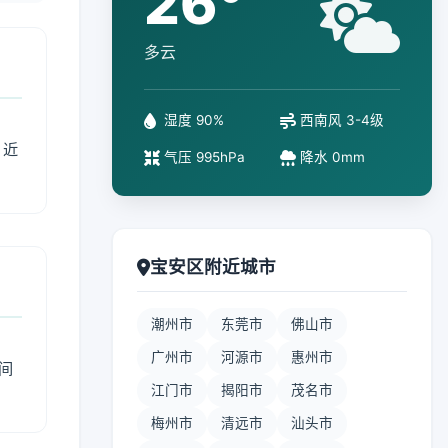
26°
多云
湿度 90%
西南风 3-4级
、近
气压 995hPa
降水 0mm
宝安区附近城市
潮州市
东莞市
佛山市
广州市
河源市
惠州市
间
江门市
揭阳市
茂名市
梅州市
清远市
汕头市