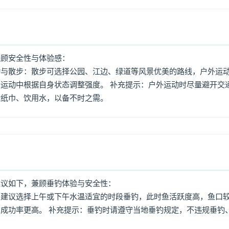
兼顾安全性与体验感：
动与散步：散步可选择公园、江边、绿道等风景优美的路线，户外运
运动中根据自身状态调整强度。 补充提示：户外运动时尽量避开交
量纸巾、饮用水，以备不时之需。
建议如下，兼顾垂钓体验与安全性：
：建议选择上午或下午水温适宜的时段垂钓，此时鱼活跃度高，鱼口
成功率更高。 补充提示：垂钓时请遵守当地垂钓规定，不违规垂钓