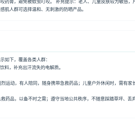
咬药膏，避免被蚊虫叮咬。 补充提示：老人、儿童皮肤较为敏感，
敏感肌人群可选择温和、无刺激的防晒产品。
提示如下，覆盖各类人群：
动饮料，补充出汗流失的电解质。
免剧烈运动，有人陪同，随身携带急救药品；儿童户外休闲时，需有家
、急救药品，以备不时之需；遵守当地公共秩序，不随意踩踏草坪、丢