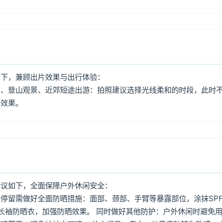
如下，兼顾出片效果与出行体验：
照、登山观景、近郊短途出游：拍照建议选择光线柔和的时段，此时
好效果。
建议如下，全面保障户外休闲安全：
停留需做好全面防晒措施：面部、颈部、手臂等暴露部位，涂抹SPF
着长袖防晒衣，加强防晒效果。 同时做好其他防护：户外休闲时避免