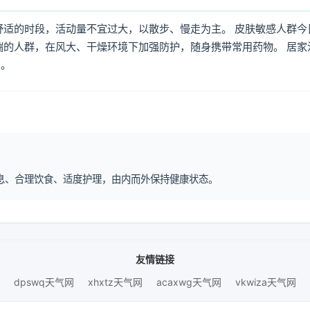
舒适的时段，活动量不宜过大，以散步、慢走为主。 皮肤敏感人群今
喘的人群，在风大、干燥环境下加强防护，随身携带常用药物。 居家
倒。
律作息、合理饮食、适度护理，由内而外保持健康状态。
友情链接
dpswq天气网
xhxtz天气网
acaxwg天气网
vkwiza天气网