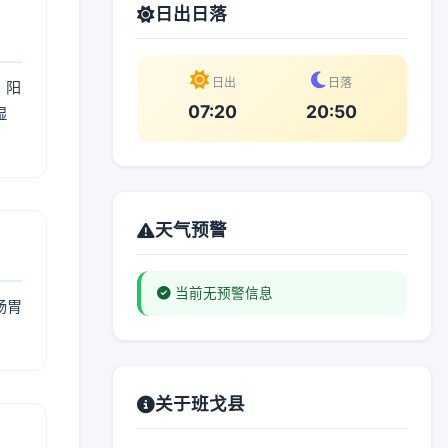
日出日落
日出
日落
；阳
07:20
20:50
湿
。
天气预警
当前无预警信息
肠胃
关于班戈县