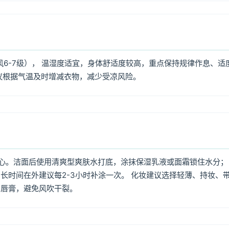
风6-7级）， 温湿度适宜，身体舒适度较高，重点保持规律作息、适
议根据气温及时增减衣物，减少受凉风险。
心。洁面后使用清爽型爽肤水打底，涂抹保湿乳液或面霜锁住水分；
长时间在外建议每2-3小时补涂一次。 化妆建议选择轻薄、持妆、
润唇膏，避免风吹干裂。