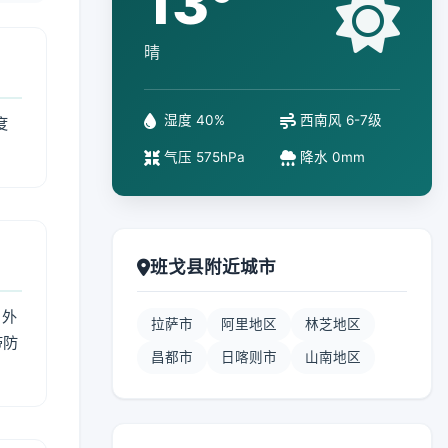
13°
晴
湿度 40%
西南风 6-7级
度
气压 575hPa
降水 0mm
班戈县附近城市
 外
拉萨市
阿里地区
林芝地区
带防
昌都市
日喀则市
山南地区