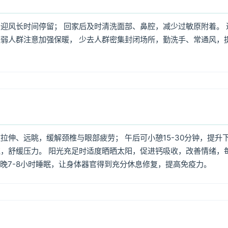
迎风长时间停留； 回家后及时清洗面部、鼻腔，减少过敏原附着。 
弱人群注意加强保暖， 少去人群密集封闭场所，勤洗手、常通风，
伸、远眺，缓解颈椎与眼部疲劳； 午后可小憩15-30分钟，提升
，舒缓压力。 阳光充足时适度晒晒太阳，促进钙吸收，改善情绪，
每晚7-8小时睡眠，让身体器官得到充分休息修复，提高免疫力。