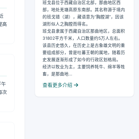
班戈县位于西藏自治区北部，那曲地区西
部，地处羌塘高原东南部。其名称源于境内
近
的班戈错（湖），藏语意为“胸膛湖”，因该
提高
湖形似人之胸膛而得名。
班戈县隶属于西藏自治区那曲地区，总面积
31802平方千米，人口数量约5万人左右。
该县历史悠久，在历史上是古象雄文明的重
要组成部分，曾是吐蕃王朝的属地，随着历
史发展逐渐形成了如今的行政区划格局。
经济以牧业为主，主要饲养牦牛、绵羊等牲
畜，是那曲地...
下午
查看更多介绍
每次