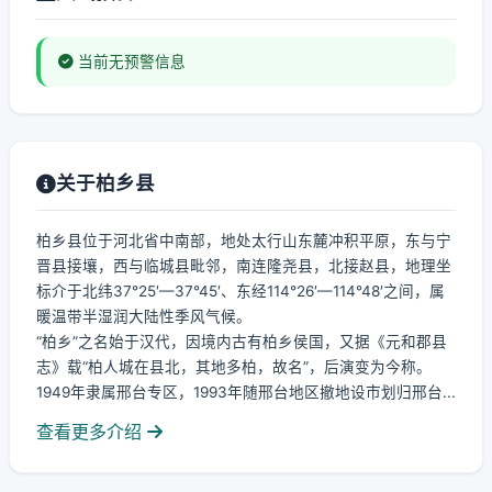
当前无预警信息
关于柏乡县
柏乡县位于河北省中南部，地处太行山东麓冲积平原，东与宁
晋县接壤，西与临城县毗邻，南连隆尧县，北接赵县，地理坐
标介于北纬37°25′—37°45′、东经114°26′—114°48′之间，属
暖温带半湿润大陆性季风气候。
“柏乡”之名始于汉代，因境内古有柏乡侯国，又据《元和郡县
志》载“柏人城在县北，其地多柏，故名”，后演变为今称。
1949年隶属邢台专区，1993年随邢台地区撤地设市划归邢台...
查看更多介绍