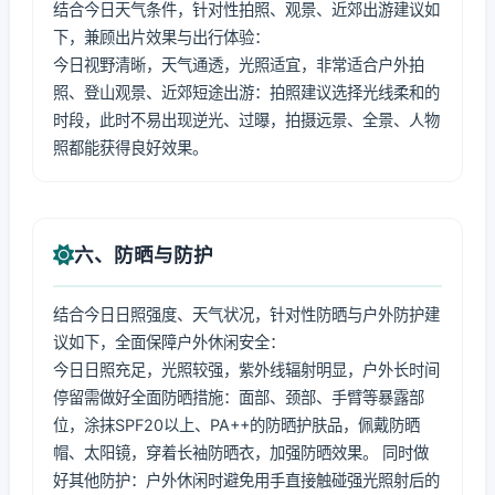
结合今日天气条件，针对性拍照、观景、近郊出游建议如
下，兼顾出片效果与出行体验：
今日视野清晰，天气通透，光照适宜，非常适合户外拍
照、登山观景、近郊短途出游：拍照建议选择光线柔和的
时段，此时不易出现逆光、过曝，拍摄远景、全景、人物
照都能获得良好效果。
六、防晒与防护
结合今日日照强度、天气状况，针对性防晒与户外防护建
议如下，全面保障户外休闲安全：
今日日照充足，光照较强，紫外线辐射明显，户外长时间
停留需做好全面防晒措施：面部、颈部、手臂等暴露部
位，涂抹SPF20以上、PA++的防晒护肤品，佩戴防晒
帽、太阳镜，穿着长袖防晒衣，加强防晒效果。 同时做
好其他防护：户外休闲时避免用手直接触碰强光照射后的