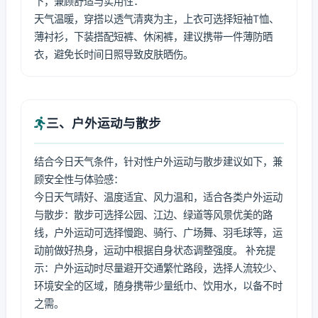
下，兼顾舒适与实用性：
天气温暖，穿搭以透气清爽为主，上衣可选择短袖T恤、
薄衬衫，下装搭配短裤、休闲裤，建议携带一件薄防晒
衣，避免长时间日照导致皮肤晒伤。
三、户外运动与散步
结合今日天气条件，针对性户外运动与散步建议如下，兼
顾安全性与体验感：
今日天气晴好、温度适宜、风力温和，适合各类户外运动
与散步：散步可选择公园、江边、绿道等风景优美的路
线，户外运动可选择慢跑、骑行、广场舞、羽毛球等，运
动前做好热身，运动中根据自身状态调整强度。 补充提
示：户外运动时尽量避开交通繁忙路段，选择人流较少、
环境安全的区域，随身携带少量纸巾、饮用水，以备不时
之需。