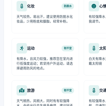
化妆
心
防脱水
天气较热，易出汗，建议使用防脱水化
有较强降水
妆品，少用粉底和胭脂，经常补粉。
我调节。
运动
太
较不宜
有降水，且风力较强，推荐您在室内进
白天有降水
行低强度运动；若坚持户外运动，请选
戴太阳镜
择避雨防风的地点。
旅游
交
较不宜
天气稍热，风稍大，同时有有较强降
有较强降水
水，会给出行产生很多麻烦，建议好还
般，交通气