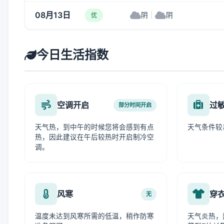
08月13日
阴
|
阴
优
今日生活指数
空调开启
过
部分时间开启
天气热，到中午的时候您将会感到有点
天气条件较
热，因此建议在午后较热时开启制冷空
调。
风寒
穿
无
温度未达到风寒所需的低温，稍作防寒
天气炎热，