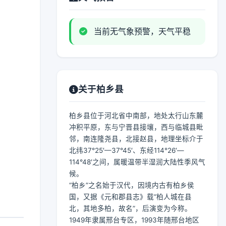
当前无气象预警，天气平稳
关于柏乡县
柏乡县位于河北省中南部，地处太行山东麓
冲积平原，东与宁晋县接壤，西与临城县毗
邻，南连隆尧县，北接赵县，地理坐标介于
北纬37°25′—37°45′、东经114°26′—
114°48′之间，属暖温带半湿润大陆性季风气
候。
“柏乡”之名始于汉代，因境内古有柏乡侯
国，又据《元和郡县志》载“柏人城在县
北，其地多柏，故名”，后演变为今称。
1949年隶属邢台专区，1993年随邢台地区