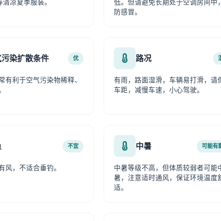
等清凉夏季服装。
低。但请避免长期处于空调房间中
防感冒。
气污染扩散条件
路况
优
常有利于空气污染物稀释、
有雨，路面湿滑，车辆易打滑，请
。
车距，减慢车速，小心驾驶。
鱼
中暑
不宜
可能有
有风，不适合垂钓。
中暑等级不高，但体质较弱者可能
暑，注意适时通风，保证环境温度
适。