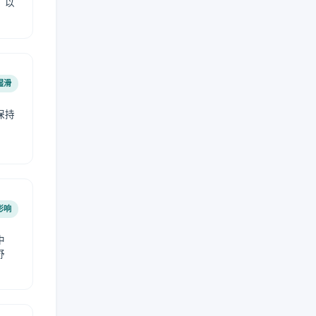
，以
湿滑
保持
影响
中
舒