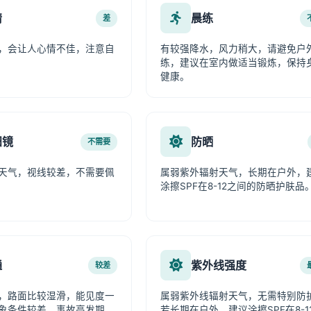
情
晨练
差
，会让人心情不佳，注意自
有较强降水，风力稍大，请避免户
练，建议在室内做适当锻炼，保持
健康。
阳镜
防晒
不需要
天气，视线较差，不需要佩
属弱紫外辐射天气，长期在户外，
涂擦SPF在8-12之间的防晒护肤品
通
紫外线强度
较差
，路面比较湿滑，能见度一
属弱紫外线辐射天气，无需特别防
象条件较差，事故高发期，
若长期在户外，建议涂擦SPF在8-1