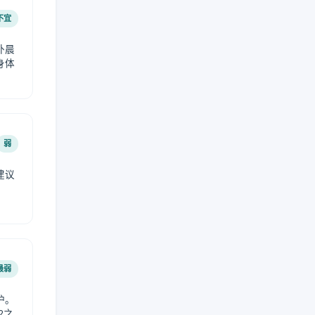
不宜
外晨
身体
弱
建议
。
最弱
护。
2之