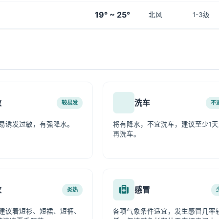
19° ~ 25°
北风
1-3级
敏
洗车
较易发
不
易诱发过敏，有强降水。
将有降水，不宜洗车，建议至少1天
再洗车。
衣
感冒
炎热
建议着短衫、短裙、短裤、
各项气象条件适宜，发生感冒几率