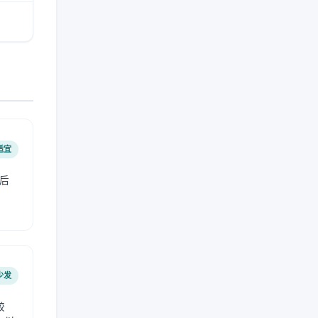
适宜
后
少发
较