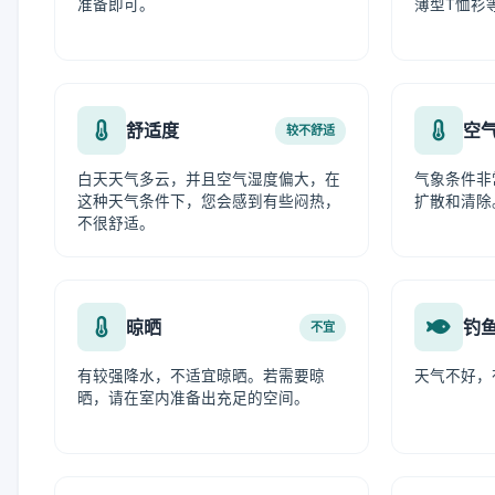
准备即可。
薄型T恤衫
舒适度
空
较不舒适
白天天气多云，并且空气湿度偏大，在
气象条件非
这种天气条件下，您会感到有些闷热，
扩散和清除
不很舒适。
晾晒
钓
不宜
有较强降水，不适宜晾晒。若需要晾
天气不好，
晒，请在室内准备出充足的空间。