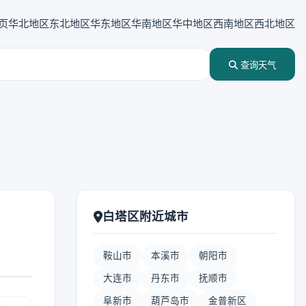
页
华北地区
东北地区
华东地区
华南地区
华中地区
西南地区
西北地区
查询天气
白塔区附近城市
鞍山市
本溪市
朝阳市
大连市
丹东市
抚顺市
阜新市
葫芦岛市
金普新区