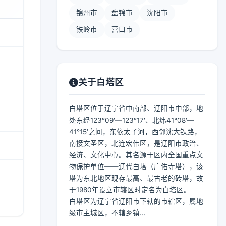
锦州市
盘锦市
沈阳市
铁岭市
营口市
关于白塔区
白塔区位于辽宁省中南部、辽阳市中部，地
处东经123°09′—123°17′、北纬41°08′—
41°15′之间，东依太子河，西邻沈大铁路，
南接文圣区，北连宏伟区，是辽阳市政治、
经济、文化中心。其名源于区内全国重点文
物保护单位——辽代白塔（广佑寺塔），该
塔为东北地区现存最高、最古老的砖塔，故
于1980年设立市辖区时定名为白塔区。
白塔区为辽宁省辽阳市下辖的市辖区，属地
级市主城区，不辖乡镇...