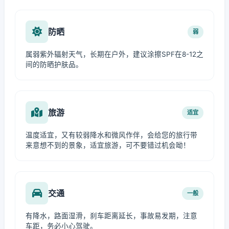
防晒
弱
属弱紫外辐射天气，长期在户外，建议涂擦SPF在8-12之
间的防晒护肤品。
旅游
适宜
温度适宜，又有较弱降水和微风作伴，会给您的旅行带
来意想不到的景象，适宜旅游，可不要错过机会呦！
交通
一般
有降水，路面湿滑，刹车距离延长，事故易发期，注意
车距，务必小心驾驶。