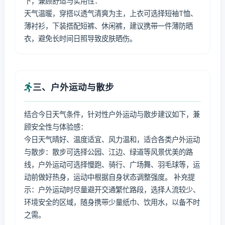
下，兼顾舒适与实用性：
天气温暖，穿搭以透气清爽为主，上衣可选择短袖T恤、
薄衬衫，下装搭配短裤、休闲裤，建议携带一件薄防晒
衣，避免长时间日照导致皮肤晒伤。
三、户外运动与散步
结合今日天气条件，针对性户外运动与散步建议如下，兼
顾安全性与体验感：
今日天气晴好、温度适宜、风力温和，适合各类户外运动
与散步：散步可选择公园、江边、绿道等风景优美的路
线，户外运动可选择慢跑、骑行、广场舞、羽毛球等，运
动前做好热身，运动中根据自身状态调整强度。 补充提
示：户外运动时尽量避开交通繁忙路段，选择人流较少、
环境安全的区域，随身携带少量纸巾、饮用水，以备不时
之需。