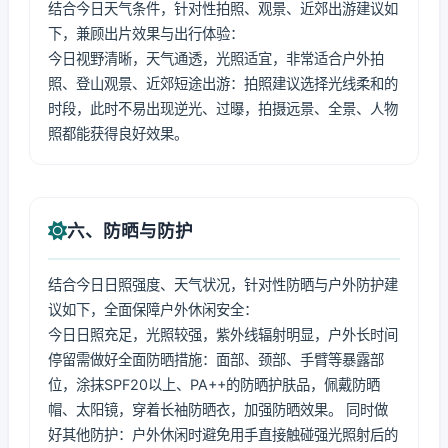
结合今日天气条件，针对性拍照、观景、近郊出游建议如
下，兼顾出片效果与出行体验：
今日视野清晰，天气通透，光照适宜，非常适合户外拍
照、登山观景、近郊短途出游：拍照建议选择光线柔和的
时段，此时不易出现逆光、过曝，拍摄远景、全景、人物
照都能获得良好效果。
六、防晒与防护
结合今日日照强度、天气状况，针对性防晒与户外防护建
议如下，全面保障户外休闲安全：
今日日照充足，光照较强，紫外线辐射明显，户外长时间
停留需做好全面防晒措施：面部、颈部、手臂等暴露部
位，涂抹SPF20以上、PA++的防晒护肤品，佩戴防晒
帽、太阳镜，穿着长袖防晒衣，加强防晒效果。 同时做
好其他防护：户外休闲时避免用手直接触碰强光照射后的