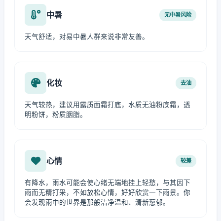
中暑
无中暑风险
天气舒适，对易中暑人群来说非常友善。
化妆
去油
天气较热，建议用露质面霜打底，水质无油粉底霜，透
明粉饼，粉质胭脂。
心情
较差
有降水，雨水可能会使心绪无端地挂上轻愁，与其因下
雨而无精打采，不如放松心情，好好欣赏一下雨景。你
会发现雨中的世界是那般洁净温和、清新葱郁。