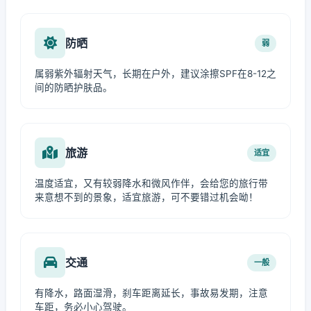
防晒
弱
属弱紫外辐射天气，长期在户外，建议涂擦SPF在8-12之
间的防晒护肤品。
旅游
适宜
温度适宜，又有较弱降水和微风作伴，会给您的旅行带
来意想不到的景象，适宜旅游，可不要错过机会呦！
交通
一般
有降水，路面湿滑，刹车距离延长，事故易发期，注意
车距，务必小心驾驶。