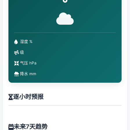
°
湿度 %
级
气压 hPa
降水 mm
逐小时预报
未来7天趋势