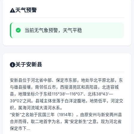
天气预警
当前无气象预警，天气平稳
关于安新县
安新县位于河北省中部、保定市东部，地处华北平原北部，东
与雄县接壤，南邻任丘市，西接清苑区和高阳县，北连容城
县，地理坐标介于东经115°38′—116°07′、北纬38°43′—
39°02′之间。县域主体坐落于白洋淀腹地，地势低平，河淀交
织，属海河流域大清河水系。
“安新”之名始于民国三年（1914年），由原安州与新安两州县
合并而得，取二地首字为名，寓“安定新生”之意。现为河北省
保定市下...