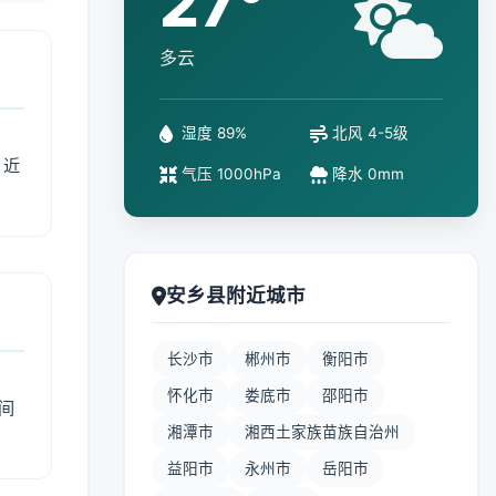
27°
多云
湿度 89%
北风 4-5级
、近
气压 1000hPa
降水 0mm
安乡县附近城市
长沙市
郴州市
衡阳市
怀化市
娄底市
邵阳市
间
湘潭市
湘西土家族苗族自治州
益阳市
永州市
岳阳市