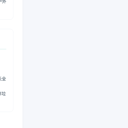
户外
长全
弃垃