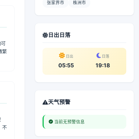
张家界市
株洲市
日出日落
动可
通繁
日出
日落
05:55
19:18
天气预警
较
当前无预警信息
、不