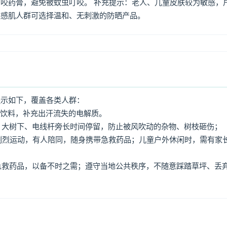
咬药膏，避免被蚊虫叮咬。 补充提示：老人、儿童皮肤较为敏感，
敏感肌人群可选择温和、无刺激的防晒产品。
提示如下，覆盖各类人群：
动饮料，补充出汗流失的电解质。
牌、大树下、电线杆旁长时间停留，防止被风吹动的杂物、树枝砸伤；
免剧烈运动，有人陪同，随身携带急救药品；儿童户外休闲时，需有家
、急救药品，以备不时之需；遵守当地公共秩序，不随意踩踏草坪、丢