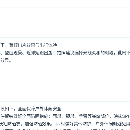
如下，兼顾出片效果与出行体验：
照、登山观景、近郊短途出游：拍照建议选择光线柔和的时段，此时
好效果。
建议如下，全面保障户外休闲安全：
停留需做好全面防晒措施：面部、颈部、手臂等暴露部位，涂抹SPF
着长袖防晒衣，加强防晒效果。 同时做好其他防护：户外休闲时避免