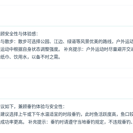
兼顾安全性与体验感：
动与散步：散步可选择公园、江边、绿道等风景优美的路线，户外运
运动中根据自身状态调整强度。 补充提示：户外运动时尽量避开交
量纸巾、饮用水，以备不时之需。
建议如下，兼顾垂钓体验与安全性：
：建议选择上午或下午水温适宜的时段垂钓，此时鱼活跃度高，鱼口
成功率更高。 补充提示：垂钓时请遵守当地垂钓规定，不违规垂钓