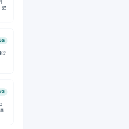
稍
，避
极强
建议
肤
很强
以
免暴