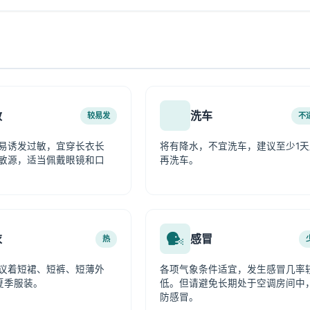
敏
洗车
较易发
不
易诱发过敏，宜穿长衣长
将有降水，不宜洗车，建议至少1天
敏源，适当佩戴眼镜和口
再洗车。
衣
感冒
热
议着短裙、短裤、短薄外
各项气象条件适宜，发生感冒几率
夏季服装。
低。但请避免长期处于空调房间中
防感冒。