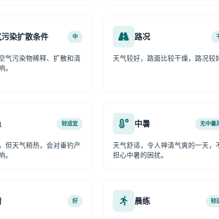
气污染扩散条件
路况
中
空气污染物稀释、扩散和清
天气较好，路面比较干燥，路况较
响。
鱼
中暑
较适宜
无中暑
，但天气稍热，会对垂钓产
天气舒适，令人神清气爽的一天，
响。
担心中暑的困扰。
情
晨练
好
较