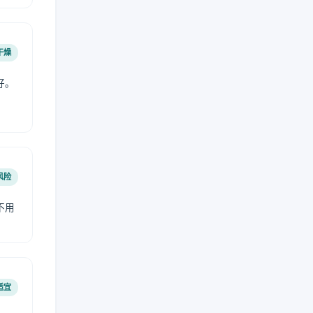
干燥
好。
风险
不用
适宜