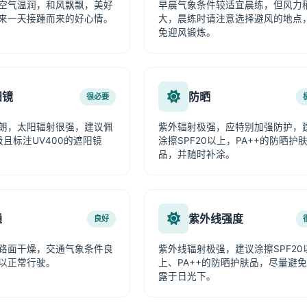
空气温润，和风飘飘，美好
早晨气象条件较适宜晨练，但风力
来一天接踵而来的好心情。
大，晨练时请注意选择避风的地点
免迎风锻炼。
阳镜
防晒
很必要
朗，太阳辐射很强，建议佩
紫外辐射极强，应特别加强防护，
级且标注UV400的遮阳镜
涂擦SPF20以上，PA++的防晒护
品，并随时补涂。
通
紫外线强度
良好
路面干燥，交通气象条件良
紫外线辐射极强，建议涂擦SPF20
以正常行驶。
上、PA++的防晒护肤品，尽量避
露于日光下。