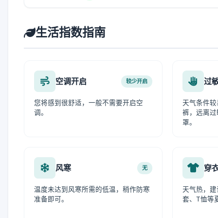
生活指数指南
空调开启
过
较少开启
您将感到很舒适，一般不需要开启空
天气条件较
调。
裤，远离过
罩。
风寒
穿
无
温度未达到风寒所需的低温，稍作防寒
天气热，建
准备即可。
套、T恤等