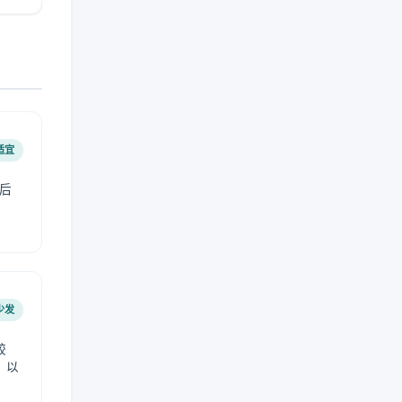
适宜
后
少发
较
，以