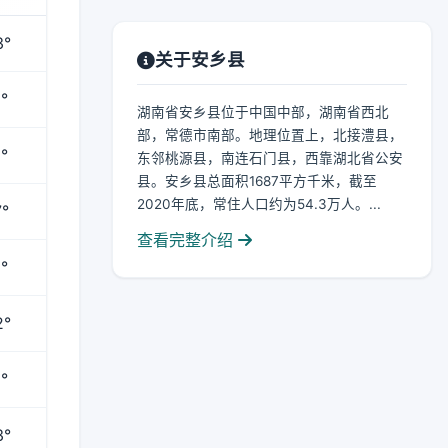
3°
关于安乡县
°
湖南省安乡县位于中国中部，湖南省西北
部，常德市南部。地理位置上，北接澧县，
°
东邻桃源县，南连石门县，西靠湖北省公安
县。安乡县总面积1687平方千米，截至
2020年底，常住人口约为54.3万人。...
°
查看完整介绍
°
2°
°
3°