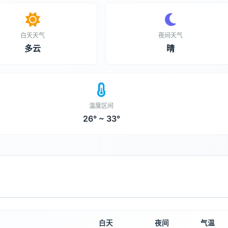
白天天气
夜间天气
多云
晴
温度区间
26° ~ 33°
白天
夜间
气温