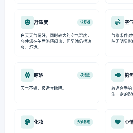
舒适度
空
较舒适
白天天气晴好，同时较大的空气湿度，
气象条件对
会使您在午后略感闷热，但早晚仍很凉
除无明显影
爽、舒适。
晾晒
钓
极适宜
天气不错，极适宜晾晒。
较适合垂钓
生一定的影
化妆
心
去油防晒