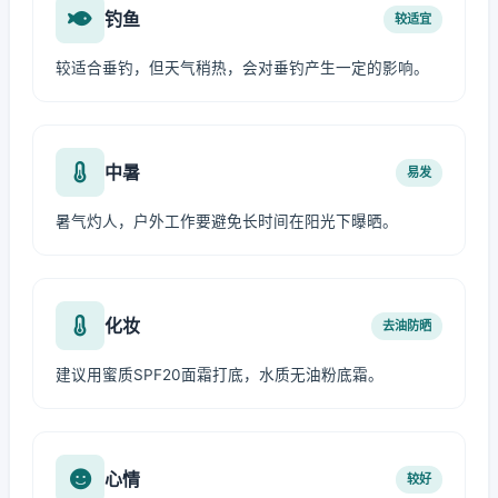
钓鱼
较适宜
较适合垂钓，但天气稍热，会对垂钓产生一定的影响。
中暑
易发
暑气灼人，户外工作要避免长时间在阳光下曝晒。
化妆
去油防晒
建议用蜜质SPF20面霜打底，水质无油粉底霜。
心情
较好