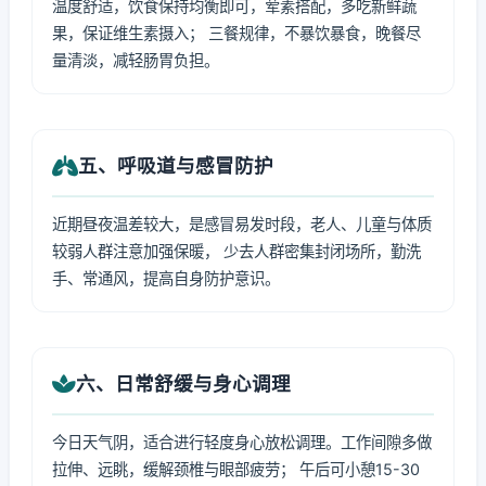
温度舒适，饮食保持均衡即可，荤素搭配，多吃新鲜蔬
果，保证维生素摄入； 三餐规律，不暴饮暴食，晚餐尽
量清淡，减轻肠胃负担。
五、呼吸道与感冒防护
近期昼夜温差较大，是感冒易发时段，老人、儿童与体质
较弱人群注意加强保暖， 少去人群密集封闭场所，勤洗
手、常通风，提高自身防护意识。
六、日常舒缓与身心调理
今日天气阴，适合进行轻度身心放松调理。工作间隙多做
拉伸、远眺，缓解颈椎与眼部疲劳； 午后可小憩15-30