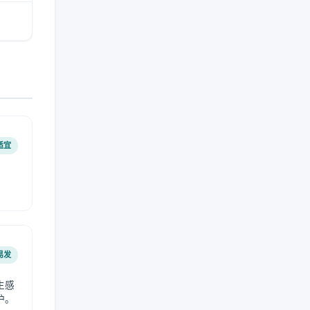
适宜
易发
生感
护。