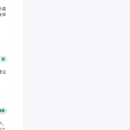
外晨
身体
弱
建议
。
最弱
护。
2之