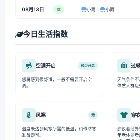
08月13日
小雨
|
小雨
优
今日生活指数
空调开启
过
较少开启
您将感到很舒适，一般不需要开启空
天气条件不
调。
体质人群应
风寒
穿
无
温度未达到风寒所需的低温，稍作防寒
建议着薄外
准备即可。
年老体弱者