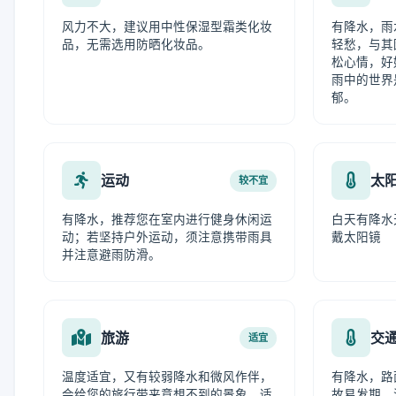
风力不大，建议用中性保湿型霜类化妆
有降水，雨
品，无需选用防晒化妆品。
轻愁，与其
松心情，好
雨中的世界
郁。
运动
太
较不宜
有降水，推荐您在室内进行健身休闲运
白天有降水
动；若坚持户外运动，须注意携带雨具
戴太阳镜
并注意避雨防滑。
旅游
交
适宜
温度适宜，又有较弱降水和微风作伴，
有降水，路
会给您的旅行带来意想不到的景象，适
故易发期，