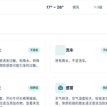
17° ~ 28°
微风
1-3级
敏
洗车
不易发
不
易诱发过敏，有降水，特殊
将有降水，不宜洗车。
预防感冒可能引发的过敏。
衣
感冒
较舒适
较
套、开衫牛仔衫裤等服装。
天气转凉，空气湿度较大，较易发
应适当添加衣物，宜着夹克
冒，体质较弱的朋友请注意适当防