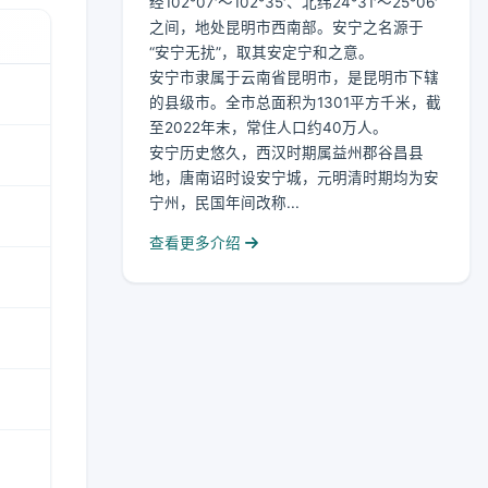
经102°07′～102°35′、北纬24°31′～25°06′
之间，地处昆明市西南部。安宁之名源于
“安宁无扰”，取其安定宁和之意。
安宁市隶属于云南省昆明市，是昆明市下辖
的县级市。全市总面积为1301平方千米，截
至2022年末，常住人口约40万人。
安宁历史悠久，西汉时期属益州郡谷昌县
地，唐南诏时设安宁城，元明清时期均为安
宁州，民国年间改称...
查看更多介绍