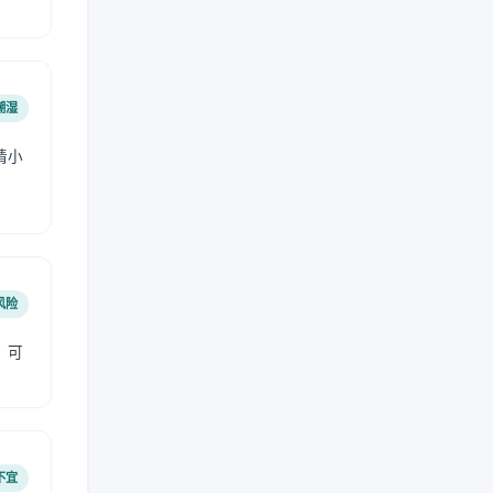
潮湿
请小
风险
，可
不宜