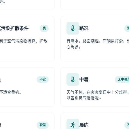
等。
气污染扩散条件
路况
良
利于空气污染物稀释、扩散
有降水，路面潮湿，车辆易打滑，
心驾驶。
鱼
中暑
不宜
无中暑
不适合垂钓。
天气不热，在炎炎夏日中十分难得
以告别暑气漫漫啦~
情
晨练
较差