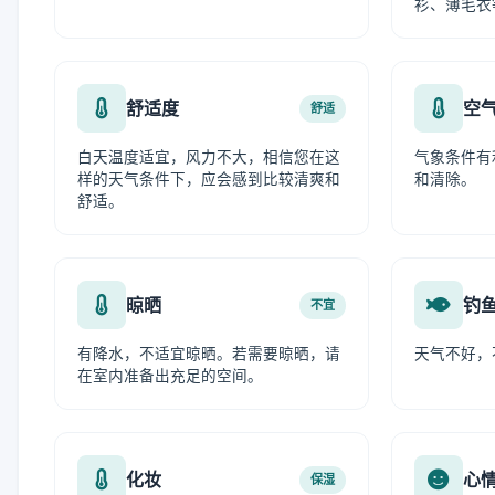
衫、薄毛衣
舒适度
空
舒适
白天温度适宜，风力不大，相信您在这
气象条件有
样的天气条件下，应会感到比较清爽和
和清除。
舒适。
晾晒
钓
不宜
有降水，不适宜晾晒。若需要晾晒，请
天气不好，
在室内准备出充足的空间。
化妆
心
保湿