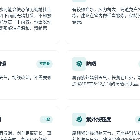
水可能会使心绪无端地挂上
有较强降水，风力稍大，请避免户
因下雨而无精打采，不如放
练，建议在室内做适当锻炼，保持
好欣赏一下雨景。你会发现
健康。
是那般洁净温和、清新葱
阳镜
防晒
不需要
天气，视线较差，不需要佩
属弱紫外辐射天气，长期在户外，
涂擦SPF在8-12之间的防晒护肤品
通
紫外线强度
一般
面湿滑，刹车距离延长，事
属弱紫外线辐射天气，无需特别防
注意车距，务必小心驾驶。
若长期在户外，建议涂擦SPF在8-1