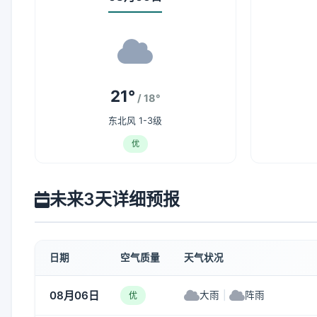
21°
/ 18°
东北风 1-3级
优
未来3天详细预报
日期
空气质量
天气状况
08月06日
大雨
|
阵雨
优