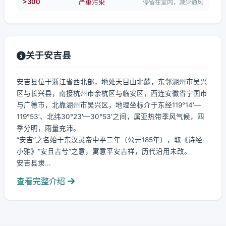
>300
严重污染
停留在室内，减少通风
关于安吉县
安吉县位于浙江省西北部，地处天目山北麓，东邻湖州市吴兴
区与长兴县，南接杭州市余杭区与临安区，西连安徽省宁国市
与广德市，北靠湖州市吴兴区，地理坐标介于东经119°14′—
119°53′、北纬30°23′—30°53′之间，属亚热带季风气候，四
季分明，雨量充沛。
“安吉”之名始于东汉灵帝中平二年（公元185年），取《诗经·
小雅》“安且吉兮”之意，寓意平安吉祥，历代沿用未改。
安吉县隶...
查看完整介绍