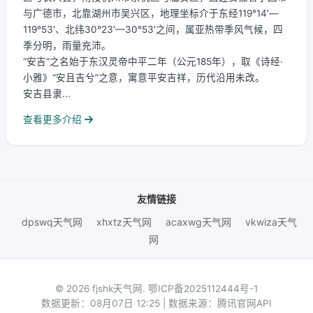
与广德市，北靠湖州市吴兴区，地理坐标介于东经119°14′—
119°53′、北纬30°23′—30°53′之间，属亚热带季风气候，四
季分明，雨量充沛。
“安吉”之名始于东汉灵帝中平二年（公元185年），取《诗经·
小雅》“安且吉兮”之意，寓意平安吉祥，历代沿用未改。
安吉县隶...
查看更多介绍
友情链接
dpswq天气网
xhxtz天气网
acaxwg天气网
vkwiza天气
网
© 2026 fjshk天气网.
鄂ICP备2025112444号-1
数据更新：08月07日 12:25 | 数据来源：腾讯官网API